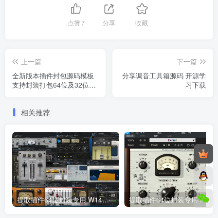
点赞
7
分享
收藏
上一篇
下一篇
全新版本插件封包源码模板
分享调音工具箱源码 开源学
支持封装打包64位及32位插
习下载
件包
相关推荐
提取插件64位封装专用 W14套装