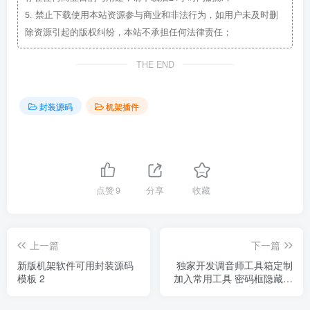
5.
禁止下载使用本站资源参与商业和非法行为，如用户未及时删
除资源引起的版权纠纷，本站不承担任何法律责任；
THE END
封装源码
机架插件
点赞
9
分享
收藏
上一篇
下一篇
新版机架软件可用封装源码
独家开发调音师工具箱定制
模板 2
加入常用工具 密码框隐藏功
能 可修改添加程序 联系图片
链接火山视窗制作