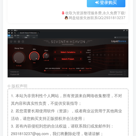
登录购买
收取为资源整理服务费,永久免费下载!
网盘链接失效联系QQ:2931813237
©
版权声明
1.
本站为非营利性个人网站，所有资源来自网络收集整理，不对
其内容和真实性负责，不提供安装指导；
2.
若您需要长期使用软件（资源），或者商业运营用于其他商业
活动，请您购买支持正版授权并合法使用；
3.
若有内容侵犯到您的合法权益，请联系我们或发邮件到：
2931813237@qq.com，我们将删除处理，敬请谅解；