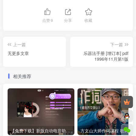
点赞
9
分享
收藏
上一篇
下一篇
无更多文章
乐器法手册 [增订本] pdf
1996年11月第1版
相关推荐
【免费下载】新版自动电音助手 自动识别基调 一键升降调 消除伴奏 直播唱歌修音辅助工具 招收代理