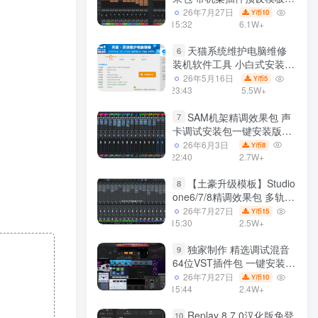
声卡调试好效果工程文件
26年7月27日
10
Y币
15:32
6.1W+
天猫系统维护电脑维修
6
装机软件工具 小白式安装
完全一键安装系统 电脑系统
26年5月16日
5
Y币
装机软件 一键重装系统
23:43
5.5W+
win7/win8/win10/win11/
SAM机架精调效果包 声
7
卡调试安装包一键安装版模
板 带插件预设效果文件
26年6月3日
8
Y币
22:40
2.7W+
【土豪升级模板】Studio
8
one6/7/8精调效果包 多轨道
效果模式可选 声卡调试好预
26年7月27日
15
Y币
设模板 带插件全套文件
15:30
2.5W+
独家制作 精选调试混音
9
64位VST插件包 一键安装
600个效果器合集v2.0 WiN
26年7月27日
10
Y币
支持定制
15:44
2.4W+
Replay 8.7.0汉化版免登
10