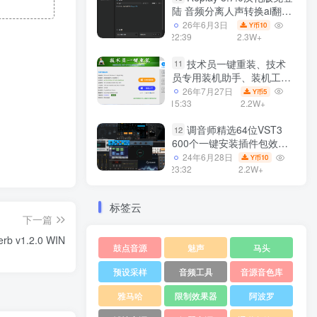
陆 音频分离人声转换ai翻唱
支持50系显卡 一键安装
26年6月3日
10
Y币
WiN
22:39
2.3W+
技术员一键重装、技术
11
员专用装机助手、装机工
具、电脑系统装机软件丶一
26年7月27日
5
Y币
键安装系统
15:33
2.2W+
Win7/win8/win10/WIN11
调音师精选64位VST3
12
600个一键安装插件包效果
器集合10G WiN
24年6月28日
10
Y币
23:32
2.2W+
标签云
下一篇
b v1.2.0 WIN
鼓点音源
魅声
马头
预设采样
音频工具
音源音色库
雅马哈
限制效果器
阿波罗