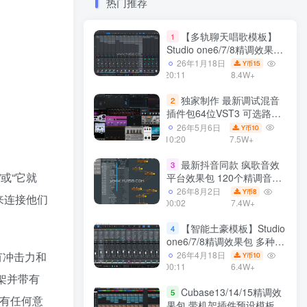
热门推荐
【多轨聊天唱歌模板】
1
Studio one6/7/8精调效果包
多种效果模式 声卡调试好直
26年1月18日
15
Y币
播预设模板
20:11
8.4W+
独家制作 最新调试混音
2
插件包64位VST3 可选路径
一键安装550个效果器合集
26年5月6日
10
Y币
v3.0 WiN 支持定制
10:20
7.5W+
最新抖音同款 疯歌音效
3
或“它就
平台效果包 120个精调音效
包+软件自带170个音效
26年8月2日
8
Y币
来连接他们
+600个插件 带安装教程全
00:02
7.4W+
套
【智能土豪模板】Studio
4
one6/7/8精调效果包 多种效
果模式可选 声卡调试好预设
更有冲击力和
26年4月18日
10
Y币
带插件全套文件
00:11
6.4W+
高架并带有
Cubase13/14/15精调效
5
没有任何意
果包 带机架插件预设模板