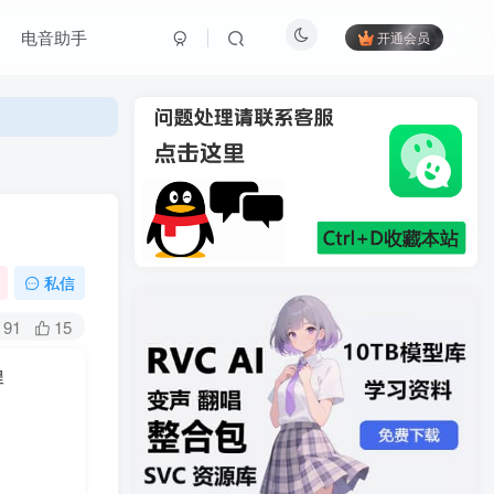
电音助手
开通会员
私信
91
15
程