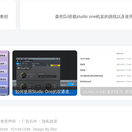
频教程
森然DJ搭载studio one机架的跳线以及
如何使用Studio One的双通道声像调节器
免责声明
广告合作
隐私政策
 2026 ·
YU158.COM
·
Design By Zibll