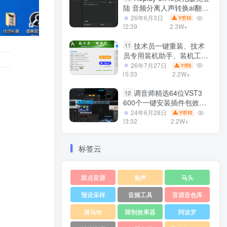
陆 音频分离人声转换ai翻唱
支持50系显卡 一键安装
26年6月3日
10
Y币
WiN
22:39
2.3W+
技术员一键重装、技术
11
员专用装机助手、装机工
具、电脑系统装机软件丶一
26年7月27日
5
Y币
键安装系统
15:33
2.2W+
Win7/win8/win10/WIN11
调音师精选64位VST3
12
600个一键安装插件包效果
器集合10G WiN
24年6月28日
10
Y币
23:32
2.2W+
标签云
鼓点音源
魅声
马头
预设采样
音频工具
音源音色库
雅马哈
限制效果器
阿波罗