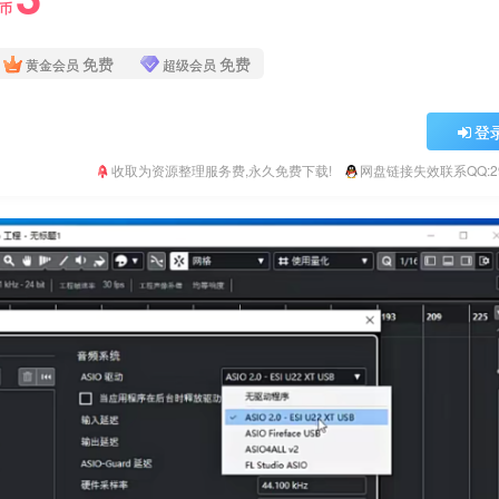
Y币
免费
免费
黄金会员
超级会员
登
收取为资源整理服务费,永久免费下载!
网盘链接失效联系QQ:293