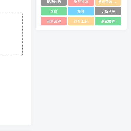
铺地音源
钢琴音源
通道条效果器
迷笛
跳羚
贝斯音源
调音课程
调音工具
调试教程