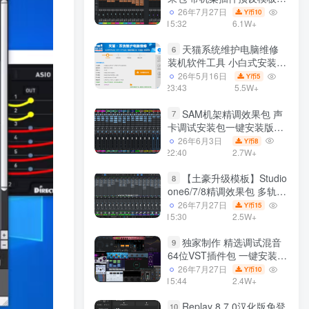
声卡调试好效果工程文件
26年7月27日
10
Y币
15:32
6.1W+
天猫系统维护电脑维修
6
装机软件工具 小白式安装
完全一键安装系统 电脑系统
26年5月16日
5
Y币
装机软件 一键重装系统
23:43
5.5W+
win7/win8/win10/win11/
SAM机架精调效果包 声
7
卡调试安装包一键安装版模
板 带插件预设效果文件
26年6月3日
8
Y币
22:40
2.7W+
【土豪升级模板】Studio
8
one6/7/8精调效果包 多轨道
效果模式可选 声卡调试好预
26年7月27日
15
Y币
设模板 带插件全套文件
15:30
2.5W+
独家制作 精选调试混音
9
64位VST插件包 一键安装
600个效果器合集v2.0 WiN
26年7月27日
10
Y币
支持定制
15:44
2.4W+
Replay 8.7.0汉化版免登
10