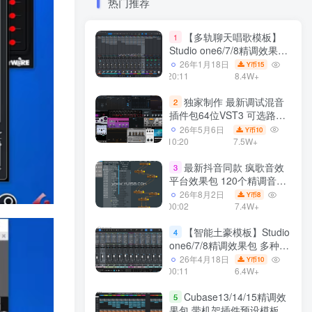
热门推荐
【多轨聊天唱歌模板】
1
Studio one6/7/8精调效果包
多种效果模式 声卡调试好直
26年1月18日
15
Y币
播预设模板
20:11
8.4W+
独家制作 最新调试混音
2
插件包64位VST3 可选路径
一键安装550个效果器合集
26年5月6日
10
Y币
v3.0 WiN 支持定制
10:20
7.5W+
最新抖音同款 疯歌音效
3
平台效果包 120个精调音效
包+软件自带170个音效
26年8月2日
8
Y币
+600个插件 带安装教程全
00:02
7.4W+
套
【智能土豪模板】Studio
4
one6/7/8精调效果包 多种效
果模式可选 声卡调试好预设
26年4月18日
10
Y币
带插件全套文件
00:11
6.4W+
Cubase13/14/15精调效
5
果包 带机架插件预设模板