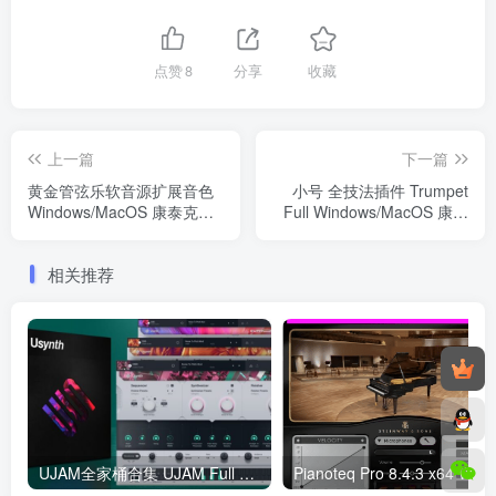
点赞
8
分享
收藏
上一篇
下一篇
黄金管弦乐软音源扩展音色
小号 全技法插件 Trumpet
Windows/MacOS 康泰克音
Full Windows/MacOS 康泰
色
克音色
相关推荐
UJAM全家桶合集 UJAM Full Bundle: The Collector’s Edition WIN
Pianoteq Pro 8.4.3 x64 WiN