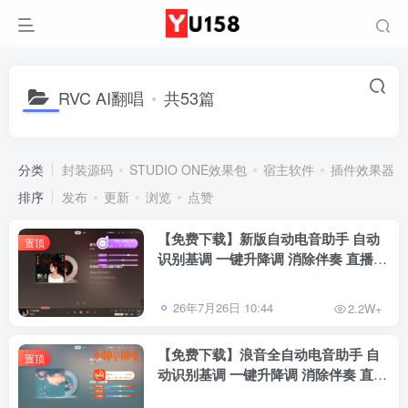
RVC AI翻唱
共53篇
分类
封装源码
STUDIO ONE效果包
宿主软件
插件效果器
排序
发布
更新
浏览
点赞
【免费下载】新版自动电音助手 自动
置顶
识别基调 一键升降调 消除伴奏 直播唱
歌修音辅助工具 招收代理
26年7月26日 10:44
2.2W+
【免费下载】浪音全自动电音助手 自
置顶
动识别基调 一键升降调 消除伴奏 直播
跟唱功能 修音辅助工具