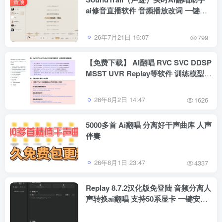
置顶
ai修音直播软件 音频播放改词 一键做
歌功能
26年7月21日 16:07
799
【免费下载】 AI翻唱 RVC SVC DDSP
MSST UVR Replay等软件 训练模型音
频分离工具教程 整合包
26年8月2日 14:47
1626
5000多首 Ai翻唱 分离好干声曲库 人声
伴奏
26年8月1日 23:47
4337
Replay 8.7.2汉化版免登陆 音频分离人
声转换ai翻唱 支持50系显卡 一键安装
WiN