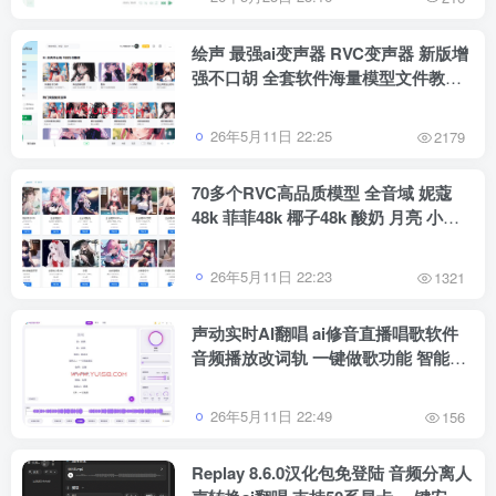
绘声 最强ai变声器 RVC变声器 新版增
强不口胡 全套软件海量模型文件教程
永久免费使用
26年5月11日 22:25
2179
70多个RVC高品质模型 全音域 妮蔻
48k 菲菲48k 椰子48k 酸奶 月亮 小橘
青橘 韵儿 香菜 七妹 究极 雾雾
26年5月11日 22:23
1321
声动实时AI翻唱 ai修音直播唱歌软件
音频播放改词轨 一键做歌功能 智能切
换模式
26年5月11日 22:49
156
Replay 8.6.0汉化包免登陆 音频分离人