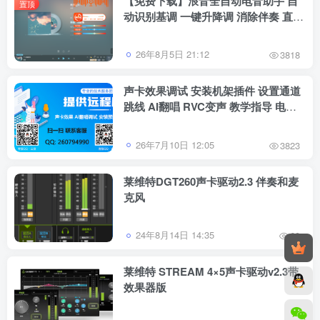
【免费下载】浪音全自动电音助手 自
置顶
动识别基调 一键升降调 消除伴奏 直播
跟唱功能 修音辅助工具
26年8月5日 21:12
3818
声卡效果调试 安装机架插件 设置通道
跳线 AI翻唱 RVC变声 教学指导 电脑
系统重装等服务
26年7月10日 12:05
3823
莱维特DGT260声卡驱动2.3 伴奏和麦
克风
24年8月14日 14:35
69
莱维特 STREAM 4×5声卡驱动v2.3带
效果器版