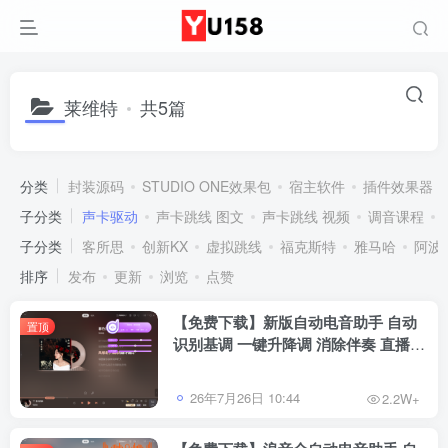
莱维特
共5篇
分类
封装源码
STUDIO ONE效果包
宿主软件
插件效果器
子分类
声卡驱动
声卡跳线 图文
声卡跳线 视频
调音课程
子分类
客所思
创新KX
虚拟跳线
福克斯特
雅马哈
阿波
排序
发布
更新
浏览
点赞
【免费下载】新版自动电音助手 自动
置顶
识别基调 一键升降调 消除伴奏 直播唱
歌修音辅助工具 招收代理
26年7月26日 10:44
2.2W+