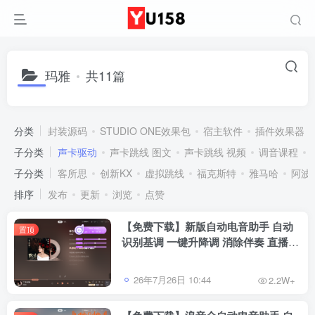
玛雅
共11篇
分类
封装源码
STUDIO ONE效果包
宿主软件
插件效果器
子分类
声卡驱动
声卡跳线 图文
声卡跳线 视频
调音课程
子分类
客所思
创新KX
虚拟跳线
福克斯特
雅马哈
阿波
排序
发布
更新
浏览
点赞
【免费下载】新版自动电音助手 自动
置顶
识别基调 一键升降调 消除伴奏 直播唱
歌修音辅助工具 招收代理
26年7月26日 10:44
2.2W+