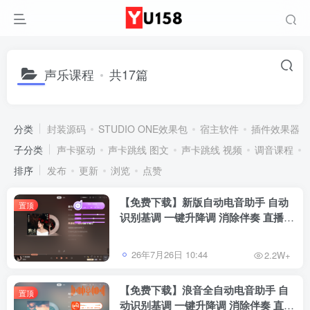
声乐课程
共17篇
分类
封装源码
STUDIO ONE效果包
宿主软件
插件效果器
子分类
声卡驱动
声卡跳线 图文
声卡跳线 视频
调音课程
排序
发布
更新
浏览
点赞
【免费下载】新版自动电音助手 自动
置顶
识别基调 一键升降调 消除伴奏 直播唱
歌修音辅助工具 招收代理
26年7月26日 10:44
2.2W+
【免费下载】浪音全自动电音助手 自
置顶
动识别基调 一键升降调 消除伴奏 直播