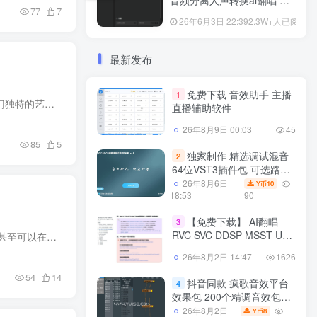
音频分离人声转换ai翻唱 支
77
7
持50系显卡 一键安装 WiN
26年6月3日 22:39
2.3W+人已阅读
最新发布
免费下载 音效助手 主播
1
简介 官方网站：https://bit.ly/3kJ3HNR Steinberg WaveLab Pro是一款排名第一的母带处理软件，这是一门独特的艺术， 25 年来，WaveLab 一直是母带专业人士的首选。 WaveLab 是一个完整的母带处...
直播辅助软件
26年8月9日 00:03
45
85
5
独家制作 精选调试混音
2
64位VST3插件包 可选路径
一键安装600个效果器合集
26年8月6日
10
Y币
v4.0 WiN 支持定制
18:53
90
【免费下载】 AI翻唱
3
RVC SVC DDSP MSST UVR
简介 官方网站：https://basqaudio.com/fxdiff/ FxDiff用于对加载在DAW中的任意插件进行增益和相位分析 甚至可以在没有EQ曲线GUI的情况下呈现EQ插件的增益曲线 检查压缩器插件的压缩曲线和饱和...
Replay等软件 训练模型音频
26年8月2日 14:47
1626
分离工具教程 整合包
54
14
抖音同款 疯歌音效平台
4
效果包 200个精调音效包
+软件自带170个音效+600
26年8月2日
8
Y币