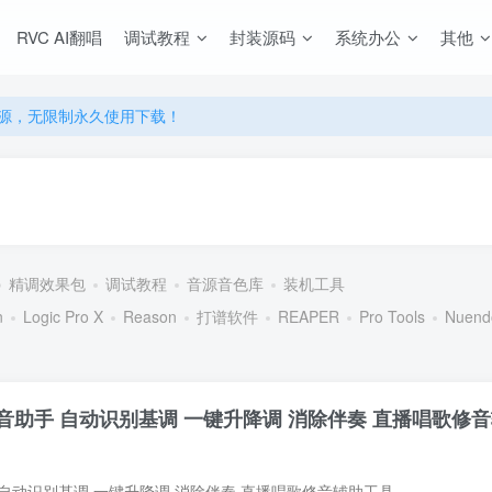
RVC AI翻唱
调试教程
封装源码
系统办公
其他
源，无限制永久使用下载！
多优惠，VIP资源群学习特权！
源，无限制永久使用下载！
多优惠，VIP资源群学习特权！
精调效果包
调试教程
音源音色库
装机工具
n
Logic Pro X
Reason
打谱软件
REAPER
Pro Tools
Nuend
助手 自动识别基调 一键升降调 消除伴奏 直播唱歌修
自动识别基调 一键升降调 消除伴奏 直播唱歌修音辅助工具