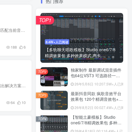
热门推荐
TOP1
简介 v8.0.0 更新内容（2025年11月28日） 改进与新功能• Track Starter 自动生成原创新Loop，并能自动匹配当前音阶或和弦走向• 新增 11 个强大效果器：RipTone、RipTrip、RipVibe、Pitc...
8.4W+人已阅读
188
6
【多轨聊天唱歌模板】Studio one6/7/8
精调效果包 多种效果模式 声卡...
独家制作 最新调试混音插件
TOP2
包64位VST3 可选路径一键
安装550个效果器合集v3.0
26年5月6日 10:20
7.5W+人已阅读
简介 VST Live是Steinberg推出的专门针对现场乐队演出的实用性工具软件，它是一套专门且稳定的现场演出解决方案，可以帮助乐手完成一场高质量的演出，且可对声音、灯光和视频进行同步处理。 VST...
WiN 支持定制
最新抖音同款 疯歌音效平台
TOP3
效果包 120个精调音效包+软
64
10
件自带170个音效+600个插
26年8月2日 00:02
7.4W+人已阅读
件 带安装教程全套
【智能土豪模板】Studio
TOP4
one6/7/8精调效果包 多种效
果模式可选 声卡调试好预设
26年4月18日 00:11
6.4W+人已阅读