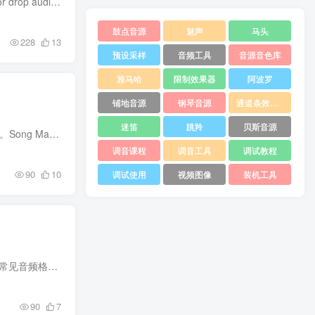
说明 然后进去应用主界面点击【NEW SONG】 在【Create New AI Cover】-【Select Audio】-【SeIect or drop audio here】 可以上传你的原始音乐文件 当然如果你想当场录制你自己的可以选【Record...
鼓点音源
魅声
马头
228
13
预设采样
音频工具
音源音色库
雅马哈
限制效果器
阿波罗
铺地音源
钢琴音源
通道条效果器
迷笛
跳羚
贝斯音源
简介 文件大小:94.5 MB Song Master为您提供了直接从录音中学习您最喜爱的歌曲并高效练习它们的工具。Song Master使用高级机器学习和深度学习算法来确定歌曲的高级部分、和弦、小节、节拍、拍号...
调音课程
调音工具
调试教程
90
10
调试使用
视频图像
装机工具
简介 一款相当专业的音频格式转换工具，Amazing Any MP3 Converter官方版功能全面，能够支持大部分常见音频格式的转换，可以帮助用户轻松的进行MP3，WAV，WMA，M4A，MP2，AAC，AC3，AIFF，MKA等...
90
7