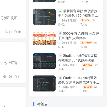
个插件全套 带安装教程
00:02
7592
最新抖音同款 疯歌音效
5
平台效果包 120个精调音效
简介 最早推出的频响校正插件。不仅支持耳机的校正，还可借助专门的测量麦克风来进行音箱-空间的频响分析和校正（需升级功能版本），最高可支持9.1.6声道。而且在校正耳机的同时，还可进行空间...
包+软件自带170个音效
26年8月2日
8
Y币
+600个插件 带安装教程全
00:02
7.4W+
套
81
15
5000多首 Ai翻唱 分离好
6
干声曲库 人声伴奏
26年8月1日
150
Y币
23:47
4338
Studio one6/7/8顶级精
7
调效果预设 4轨效果说话唱
简介 灵活性 将多个用户连接在一起发送和接收音频 在一个群体中,具有精细的控制力 延迟,质量和整体组合。包括可选输入 压缩、噪声栅极和 EQ 效应,以及 大师混响。所有设置都是 动态,网络统计清...
歌说唱怪兽音 声卡调试好直
26年7月31日
20
Y币
播预设模板
18:47
338
156
11
Studio one6/7/8精调效
8
果包 某迪音频调试好直播预
设模板文件 二
26年7月31日
8
Y币
18:47
493
标签云