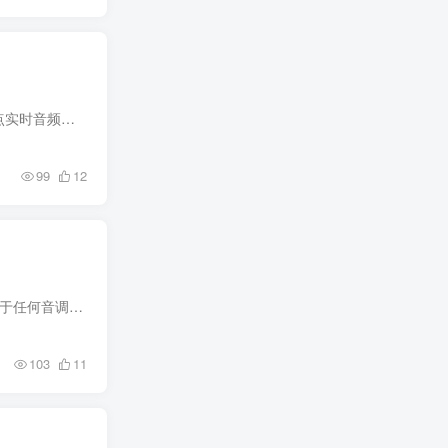
简介 文件大小:55.7 MB VB-Audio Matrix Coconut，终极音频路由器，适用于 Windows 的 3112 x 3112 点实时音频矩阵。 VB-Audio Matrix 椰子。VB-Audio Matrix Coconut 是一款终极音频路由器（高...
99
12
简介 NeuralNote 是一款音频插件，它将最先进的音频转 MIDI 功能带入你最喜欢的数字音频工作站。适用于任何音调乐器（包括人声）。支持复音转录。支持音高弯曲检测。轻量级且转录速度非常快。允...
103
11