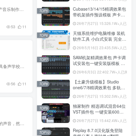
带插件全套文件
Cubase13/14/15精调效果包
简介 ABILITY 5”是一款不断进化的音乐制作软件。 文件大小：273.0MB “ABILITY 5”是一款不断发展的国产音乐制作软件。这款软件构建了一个完善的制作系统，它将从数据输入、录音、声音设计、混...
TOP5
带机架插件预设模板 声卡调
试好效果工程文件
26年7月27日 15:32
6.1W+人已阅读
53
11
天猫系统维护电脑维修 装机
TOP6
软件工具 小白式安装 完全一
键安装系统 电脑系统装机软
26年5月16日 23:43
5.5W+人已阅读
件 一键重装系统
win7/win8/win10/win11/
SAM机架精调效果包 声卡调
TOP7
试安装包一键安装版模板 带
简介 文件大小：39 MB ARC® X不仅仅是一个简单的音频校正工具——它实际上是一个面向未来的平台，具备声学校准、智能调音、高级音色处理以及虚拟监听等功能。该平台基于IK公司领先的VRM™（体...
插件预设效果文件
26年6月3日 22:40
2.7W+人已阅读
【土豪升级模板】Studio
56
11
TOP8
one6/7/8精调效果包 多轨道
效果模式可选 声卡调试好预
26年7月27日 15:30
2.5W+人已阅读
设模板 带插件全套文件
独家制作 精选调试混音64位
TOP9
VST插件包 一键安装600个
效果器合集v2.0 WiN 支持定
26年7月27日 15:44
2.4W+人已阅读
制
简介 一款Mac平台上的可以创建虚拟音频设备的工具，从应用程序和音频的输入的设备创建虚拟音频设备的声音，然后将其发送给音频处理应用程序。 文件大小：27 MB Loopback功能让你在Mac上的不同应...
Replay 8.7.0汉化版免登陆
TOP10