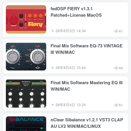
fedDSP FIERY v1.3.1
Patched+License MacOS
26年8月3日 14:34
41
Final Mix Software EQ-73 VINTAGE
III WiN/MAC
26年8月4日 13:44
44
Final Mix Software Mastering EQ III
WiN/MAC
26年8月4日 13:24
51
nClear Sibalance v1.2.1 VST3 CLAP
AU LV2 WiN/MAC/LiNUX