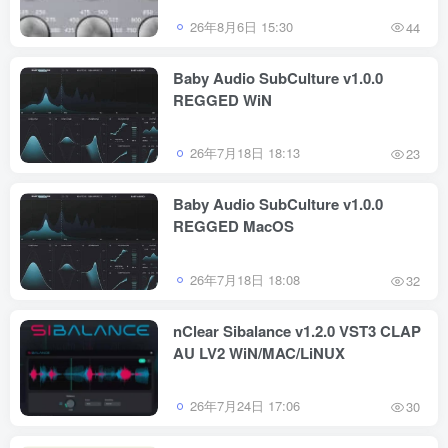
26年8月6日 15:30
44
Baby Audio SubCulture v1.0.0
REGGED WiN
26年7月18日 18:13
23
Baby Audio SubCulture v1.0.0
REGGED MacOS
26年7月18日 18:08
32
nClear Sibalance v1.2.0 VST3 CLAP
AU LV2 WiN/MAC/LiNUX
26年7月24日 17:06
30