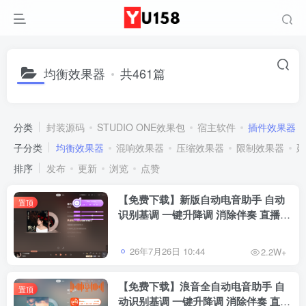
均衡效果器
共461篇
分类
封装源码
STUDIO ONE效果包
宿主软件
插件效果器
子分类
均衡效果器
混响效果器
压缩效果器
限制效果器
延
排序
发布
更新
浏览
点赞
【免费下载】新版自动电音助手 自动
置顶
识别基调 一键升降调 消除伴奏 直播唱
歌修音辅助工具 招收代理
26年7月26日 10:44
2.2W+
【免费下载】浪音全自动电音助手 自
置顶
动识别基调 一键升降调 消除伴奏 直播