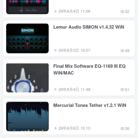
26年8月4日 11:08
32
Lemur Audio SIMON v1.4.32 WiN
26年8月3日 16:07
48
Final Mix Software EQ-1169 III EQ
WiN/MAC
26年8月4日 11:48
51
Mercurial Tones Tether v1.2.1 WiN
26年8月6日 15:10
36