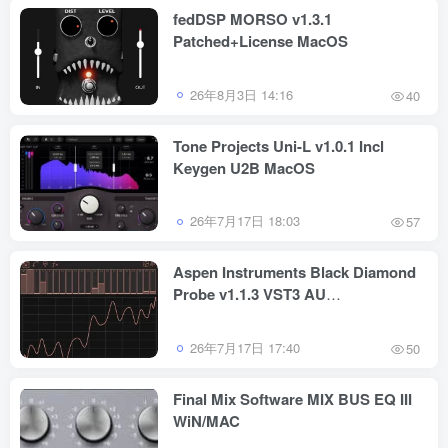
fedDSP MORSO v1.3.1
Patched+License MacOS
26年8月3日 14:16
40
Tone Projects Uni-L v1.0.1 Incl
Keygen U2B MacOS
26年7月17日 18:03
57
Aspen Instruments Black Diamond
Probe v1.1.3 VST3 AU
WiN/MAC/LiNUX
26年7月17日 17:40
50
Final Mix Software MIX BUS EQ III
WiN/MAC