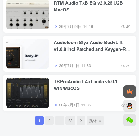
RTM Audio TxB EQ v2.0.26 U2B
MacOS
26年7月24日 16:16
49
Audioloom Styx Audio BodyLift
v1.0.8 Incl Patched and Keygen-R2R
WiN
26年7月4日 11:33
39
TBProAudio LAxLimit5 v5.0.1
WiN/MacOS
26年7月1日 11:35
56
1
2
…
23
跳转