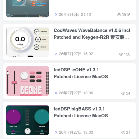
跟唱功能 修音辅助工具
26年8月5日 21:12
3816
CodWaves WaveBalance v1.0.6 Incl
Patched and Keygen-R2R 带安装教
程 WiN
26年7月27日 15:32
150
fedDSP leONE v1.3.1
Patched+License MacOS
26年7月27日 13:06
54
fedDSP bigBASS v1.3.1
Patched+License MacOS
26年7月27日 13:03
31