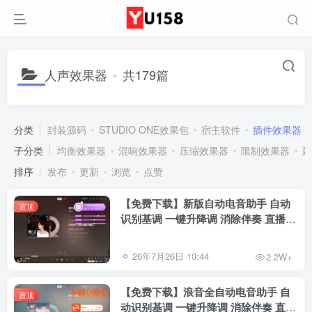
人声效果器
共179篇
分类
封装源码
STUDIO ONE效果包
宿主软件
插件效果器
子分类
均衡效果器
混响效果器
压缩效果器
限制效果器
延
排序
发布
更新
浏览
点赞
【免费下载】新版自动电音助手 自动
置顶
识别基调 一键升降调 消除伴奏 直播唱
歌修音辅助工具 招收代理
26年7月26日 10:44
2.2W+
【免费下载】浪音全自动电音助手 自
置顶
动识别基调 一键升降调 消除伴奏 直播