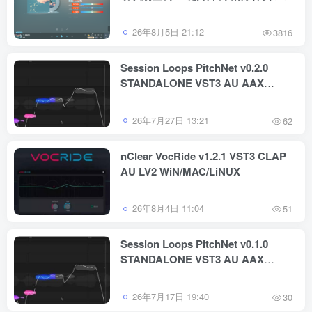
跟唱功能 修音辅助工具
26年8月5日 21:12
3816
Session Loops PitchNet v0.2.0
STANDALONE VST3 AU AAX
WiN/MAC
26年7月27日 13:21
62
nClear VocRide v1.2.1 VST3 CLAP
AU LV2 WiN/MAC/LiNUX
26年8月4日 11:04
51
Session Loops PitchNet v0.1.0
STANDALONE VST3 AU AAX
WiN/MAC
26年7月17日 19:40
30