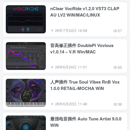
nClear VocRide v1.2.0 VST3 CLAP
AU LV2 WiN/MAC/LiNUX
26年7月24日 16:58
57
音高修正插件 DoublePi Vovious
v1.0.14 – V.R Win/MAC
26年6月24日 11:01
55
人声插件 True Soul Vibes RnB Vox
1.0.0 RETAiL-MOCHA WiN
26年6月20日 11:48
36
最强电音插件 Auto Tune Artist 9.0.0
WiN