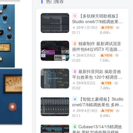
热门推荐
【多轨聊天唱歌模板】
1
Studio one6/7/8精调效果包
多种效果模式 声卡调试好直
26年1月18日
15
Y币
播预设模板
20:11
8.4W+
独家制作 最新调试混音
2
插件包64位VST3 可选路径
一键安装550个效果器合集
26年5月6日
10
Y币
v3.0 WiN 支持定制
10:20
7.5W+
最新抖音同款 疯歌音效
3
平台效果包 120个精调音效
包+软件自带170个音效
26年8月2日
8
Y币
+600个插件 带安装教程全
00:02
7.4W+
套
【智能土豪模板】Studio
4
one6/7/8精调效果包 多种效
果模式可选 声卡调试好预设
26年4月18日
10
Y币
带插件全套文件
00:11
6.4W+
Cubase13/14/15精调效
5
果包 带机架插件预设模板