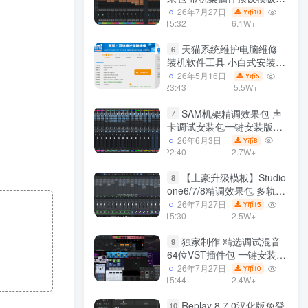
声卡调试好效果工程文件
26年7月27日
10
Y币
15:32
6.1W+
天猫系统维护电脑维修
6
装机软件工具 小白式安装
完全一键安装系统 电脑系统
26年5月16日
5
Y币
装机软件 一键重装系统
23:43
5.5W+
win7/win8/win10/win11/
SAM机架精调效果包 声
7
卡调试安装包一键安装版模
板 带插件预设效果文件
26年6月3日
8
Y币
22:40
2.7W+
【土豪升级模板】Studio
8
one6/7/8精调效果包 多轨道
效果模式可选 声卡调试好预
26年7月27日
15
Y币
设模板 带插件全套文件
15:30
2.5W+
独家制作 精选调试混音
9
64位VST插件包 一键安装
600个效果器合集v2.0 WiN
26年7月27日
10
Y币
支持定制
15:44
2.4W+
Replay 8.7.0汉化版免登
10