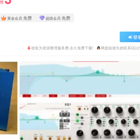
Y币
免费
免费
黄金会员
超级会员
登
收取为资源整理服务费,永久免费下载!
网盘链接失效联系QQ:293