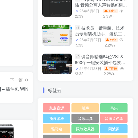
陆 音频分离人声转换ai翻唱
支持50系显卡 一键安装
26年6月3日
10
Y币
WiN
22:39
2.3W+
技术员一键重装、技术
11
员专用装机助手、装机工
具、电脑系统装机软件丶一
26年7月27日
5
Y币
键安装系统
15:33
2.2W+
Win7/win8/win10/WIN11
调音师精选64位VST3
12
600个一键安装插件包效果
器集合10G WiN
24年6月28日
10
Y币
23:32
2.2W+
下一篇
4] – 插件包 WIN
标签云
鼓点音源
魅声
马头
预设采样
音频工具
音源音色库
雅马哈
限制效果器
阿波罗