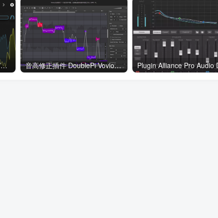
最高精度瞬态设计器 NoiseWorks TranSplit v1.0.0 WIN
音高修正插件 DoublePi Vovious v1.0.14 – V.R Win/MAC