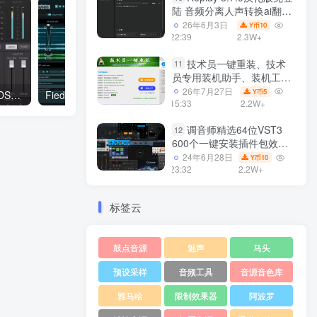
陆 音频分离人声转换ai翻唱
支持50系显卡 一键安装
26年6月3日
10
Y币
WiN
22:39
2.3W+
技术员一键重装、技术
11
员专用装机助手、装机工
具、电脑系统装机软件丶一
26年7月27日
5
Y币
Plugin Alliance Pro Audio DSP DSM V3 v3.6.1 MacOS
Fiedler Audio Mastering Console 1.5.10 WiN
键安装系统
15:33
2.2W+
Win7/win8/win10/WIN11
调音师精选64位VST3
12
600个一键安装插件包效果
器集合10G WiN
24年6月28日
10
Y币
23:32
2.2W+
标签云
鼓点音源
魅声
马头
预设采样
音频工具
音源音色库
雅马哈
限制效果器
阿波罗