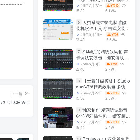
声卡调试好效果工程文件
26年7月27日
10
Y币
15:32
6.1W+
天猫系统维护电脑维修
6
装机软件工具 小白式安装
完全一键安装系统 电脑系统
26年5月16日
5
Y币
装机软件 一键重装系统
23:43
5.5W+
win7/win8/win10/win11/
SAM机架精调效果包 声
7
卡调试安装包一键安装版模
板 带插件预设效果文件
26年6月3日
8
Y币
22:40
2.7W+
【土豪升级模板】Studio
8
one6/7/8精调效果包 多轨道
效果模式可选 声卡调试好预
26年7月27日
下一篇
15
Y币
设模板 带插件全套文件
15:30
2.5W+
v2.4.4.CE Win
独家制作 精选调试混音
9
64位VST插件包 一键安装
600个效果器合集v2.0 WiN
26年7月27日
10
Y币
支持定制
15:44
2.4W+
Replay 8.7.0汉化版免登
10