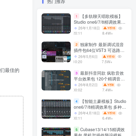
热门推荐
【多轨聊天唱歌模板】
1
Studio one6/7/8精调效果包
多种效果模式 声卡调试好直
26年1月18日
15
Y币
播预设模板
20:11
8.4W+
独家制作 最新调试混音
2
插件包64位VST3 可选路径
一键安装550个效果器合集
26年5月6日
10
Y币
v3.0 WiN 支持定制
10:20
7.5W+
有他们最佳的
最新抖音同款 疯歌音效
3
平台效果包 120个精调音效
包+软件自带170个音效
26年8月2日
8
Y币
+600个插件 带安装教程全
00:02
7.4W+
套
【智能土豪模板】Studio
4
one6/7/8精调效果包 多种效
果模式可选 声卡调试好预设
26年4月18日
10
Y币
带插件全套文件
00:11
6.4W+
Cubase13/14/15精调效
5
果包 带机架插件预设模板