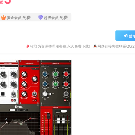
Y币
免费
免费
黄金会员
超级会员
登
收取为资源整理服务费,永久免费下载!
网盘链接失效联系QQ:293