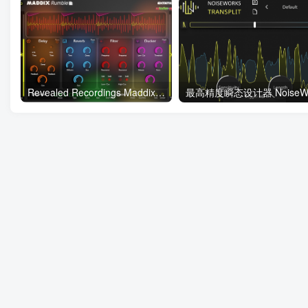
Revealed Recordings Maddix Rumble v1.0.2 WIN