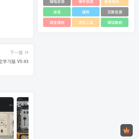
铺地音源
钢琴音源
通道条效果器
迷笛
跳羚
贝斯音源
调音课程
调音工具
调试教程
下一篇
学习版 V5.93