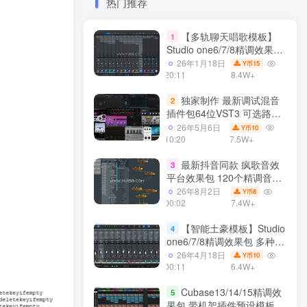
热门推荐
【多轨聊天唱歌模板】
1
Studio one6/7/8精调效果包
多种效果模式 声卡调试好直
26年1月18日
15
Y币
播预设模板
20:11
8.4W+
独家制作 最新调试混音
2
插件包64位VST3 可选路径
一键安装550个效果器合集
26年5月6日
10
Y币
v3.0 WiN 支持定制
10:20
7.5W+
最新抖音同款 疯歌音效
3
平台效果包 120个精调音效
包+软件自带170个音效
26年8月2日
8
Y币
+600个插件 带安装教程全
00:02
7.4W+
套
【智能土豪模板】Studio
4
one6/7/8精调效果包 多种效
果模式可选 声卡调试好预设
26年4月18日
10
Y币
带插件全套文件
00:11
6.4W+
Cubase13/14/15精调效
5
果包 带机架插件预设模板