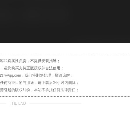
容和真实性负责，不提供安装指导；
，请您购买支持正版授权并合法使用；
37@qq.com，我们将删除处理，敬请谅解；
任何商业目的与用途，请下载后24小时内删除；
源引起的版权纠纷，本站不承担任何法律责任；
THE END