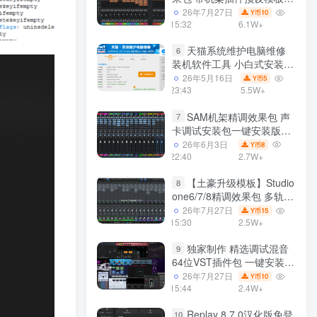
声卡调试好效果工程文件
26年7月27日
10
Y币
15:32
6.1W+
天猫系统维护电脑维修
6
装机软件工具 小白式安装
完全一键安装系统 电脑系统
26年5月16日
5
Y币
装机软件 一键重装系统
23:43
5.5W+
win7/win8/win10/win11/
SAM机架精调效果包 声
7
卡调试安装包一键安装版模
板 带插件预设效果文件
26年6月3日
8
Y币
22:40
2.7W+
【土豪升级模板】Studio
8
one6/7/8精调效果包 多轨道
效果模式可选 声卡调试好预
26年7月27日
15
Y币
设模板 带插件全套文件
15:30
2.5W+
独家制作 精选调试混音
9
64位VST插件包 一键安装
600个效果器合集v2.0 WiN
26年7月27日
10
Y币
支持定制
15:44
2.4W+
Replay 8.7.0汉化版免登
10