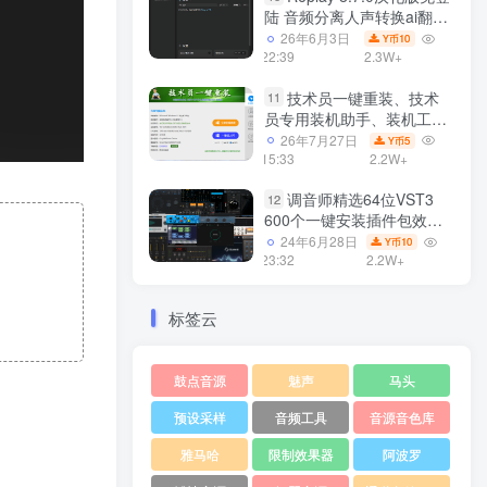
陆 音频分离人声转换ai翻唱
支持50系显卡 一键安装
26年6月3日
10
Y币
WiN
22:39
2.3W+
技术员一键重装、技术
11
员专用装机助手、装机工
具、电脑系统装机软件丶一
26年7月27日
5
Y币
键安装系统
15:33
2.2W+
Win7/win8/win10/WIN11
调音师精选64位VST3
12
600个一键安装插件包效果
器集合10G WiN
24年6月28日
10
Y币
23:32
2.2W+
标签云
鼓点音源
魅声
马头
预设采样
音频工具
音源音色库
雅马哈
限制效果器
阿波罗