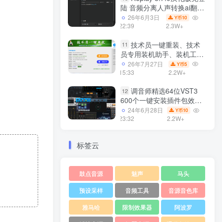
陆 音频分离人声转换ai翻唱
支持50系显卡 一键安装
26年6月3日
10
Y币
WiN
22:39
2.3W+
技术员一键重装、技术
11
员专用装机助手、装机工
具、电脑系统装机软件丶一
26年7月27日
5
Y币
键安装系统
15:33
2.2W+
Win7/win8/win10/WIN11
调音师精选64位VST3
12
600个一键安装插件包效果
器集合10G WiN
24年6月28日
10
Y币
23:32
2.2W+
标签云
鼓点音源
魅声
马头
预设采样
音频工具
音源音色库
雅马哈
限制效果器
阿波罗