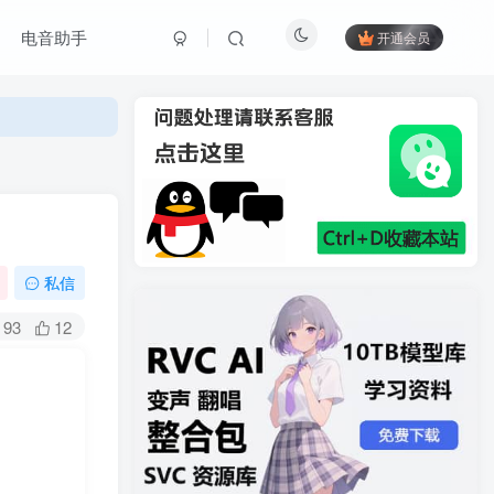
电音助手
开通会员
私信
93
12