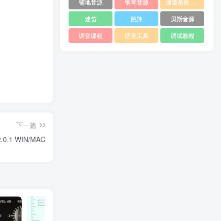
铺地音源
钢琴音源
通道条效果器
迷笛
跳羚
贝斯音源
调音课程
调音工具
调试教程
下一篇
0.1 WIN/MAC