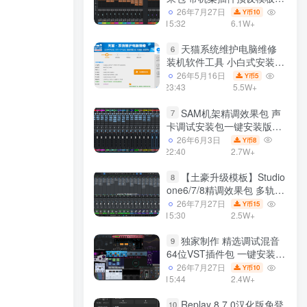
声卡调试好效果工程文件
26年7月27日
10
Y币
15:32
6.1W+
天猫系统维护电脑维修
6
装机软件工具 小白式安装
完全一键安装系统 电脑系统
26年5月16日
5
Y币
装机软件 一键重装系统
23:43
5.5W+
win7/win8/win10/win11/
SAM机架精调效果包 声
7
卡调试安装包一键安装版模
板 带插件预设效果文件
26年6月3日
8
Y币
22:40
2.7W+
【土豪升级模板】Studio
8
one6/7/8精调效果包 多轨道
效果模式可选 声卡调试好预
26年7月27日
15
Y币
设模板 带插件全套文件
15:30
2.5W+
独家制作 精选调试混音
9
64位VST插件包 一键安装
600个效果器合集v2.0 WiN
26年7月27日
10
Y币
支持定制
15:44
2.4W+
Replay 8.7.0汉化版免登
10