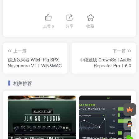
点赞
6
分享
收藏
上一篇
下一篇
镶边效果器 Witch Pig SPX
中继跳线 CrownSoft Audio
Nevermore V1.1 WiN&MAC
Repeater Pro 1.6.0
相关推荐
Blackstar Plugins JJN 50 v1.1.1 WiN
声音设计插件 Krotos De