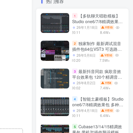
热门推荐
【多轨聊天唱歌模板】
1
Studio one6/7/8精调效果包
多种效果模式 声卡调试好直
26年1月18日
15
Y币
播预设模板
20:11
8.4W+
独家制作 最新调试混音
2
插件包64位VST3 可选路径
一键安装550个效果器合集
26年5月6日
10
Y币
v3.0 WiN 支持定制
10:20
7.5W+
最新抖音同款 疯歌音效
3
平台效果包 120个精调音效
包+软件自带170个音效
26年8月2日
8
Y币
+600个插件 带安装教程全
00:02
7.4W+
套
【智能土豪模板】Studio
4
one6/7/8精调效果包 多种效
果模式可选 声卡调试好预设
26年4月18日
10
Y币
带插件全套文件
00:11
6.4W+
Cubase13/14/15精调效
5
果包 带机架插件预设模板