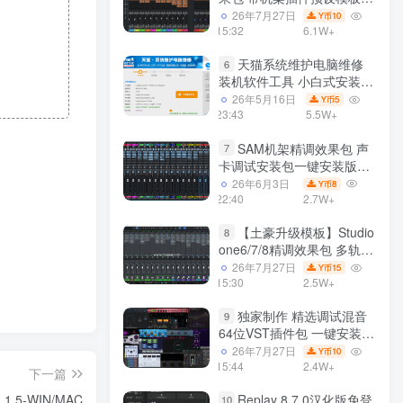
声卡调试好效果工程文件
26年7月27日
10
Y币
15:32
6.1W+
天猫系统维护电脑维修
6
装机软件工具 小白式安装
完全一键安装系统 电脑系统
26年5月16日
5
Y币
装机软件 一键重装系统
23:43
5.5W+
win7/win8/win10/win11/
SAM机架精调效果包 声
7
卡调试安装包一键安装版模
板 带插件预设效果文件
26年6月3日
8
Y币
22:40
2.7W+
【土豪升级模板】Studio
8
one6/7/8精调效果包 多轨道
效果模式可选 声卡调试好预
26年7月27日
15
Y币
设模板 带插件全套文件
15:30
2.5W+
独家制作 精选调试混音
9
64位VST插件包 一键安装
600个效果器合集v2.0 WiN
26年7月27日
10
Y币
支持定制
15:44
2.4W+
下一篇
Replay 8.7.0汉化版免登
.1.5-WIN/MAC
10