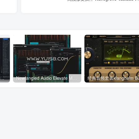
高级音频编辑工具 iZotope RX 10 Audio Editor Advanced v10.2.0 WIN/MAC（2022.11.13新增win修复版）
Newfangled Audio Elevate Mastering Bundle v1.13.9 ARM MacOS