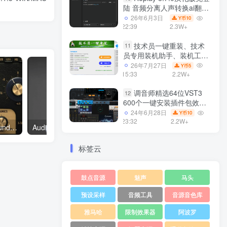
陆 音频分离人声转换ai翻唱
支持50系显卡 一键安装
26年6月3日
10
Y币
WiN
22:39
2.3W+
技术员一键重装、技术
11
员专用装机助手、装机工
具、电脑系统装机软件丶一
26年7月27日
5
Y币
键安装系统
15:33
2.2W+
Win7/win8/win10/WIN11
调音师精选64位VST3
12
600个一键安装插件包效果
器集合10G WiN
24年6月28日
10
Y币
23:32
2.2W+
经典音频套装klanghelm Bundle效果器插件 WiN/MacOS
Audified ToneKnob Saturator v1.0.2 WiN
标签云
鼓点音源
魅声
马头
预设采样
音频工具
音源音色库
雅马哈
限制效果器
阿波罗