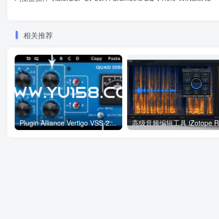
相关推荐
Plugin Alliance Vertigo VSS-2 v1.0.0-BUBBiX WiN