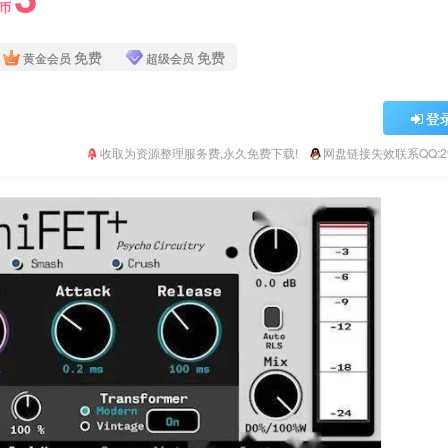
Y币
免费
免费
黄金会员
超级会员
登
收取为资源整理服务费,永久免费下载!
网盘链接失效联系QQ:293