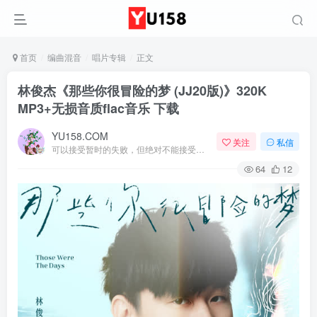
首页
编曲混音
唱片专辑
正文
林俊杰《那些你很冒险的梦 (JJ20版)》320K
MP3+无损音质flac音乐 下载
YU158.COM
关注
私信
可以接受暂时的失败，但绝对不能接受未曾奋斗过的自己
64
12