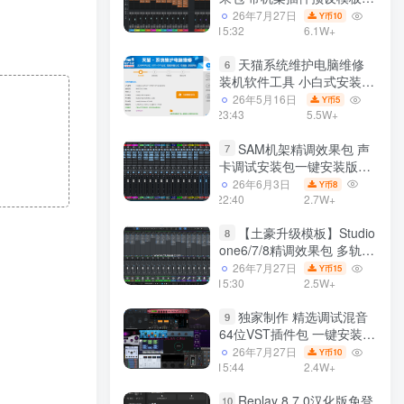
声卡调试好效果工程文件
26年7月27日
10
Y币
15:32
6.1W+
天猫系统维护电脑维修
6
装机软件工具 小白式安装
完全一键安装系统 电脑系统
26年5月16日
5
Y币
装机软件 一键重装系统
23:43
5.5W+
win7/win8/win10/win11/
SAM机架精调效果包 声
7
卡调试安装包一键安装版模
板 带插件预设效果文件
26年6月3日
8
Y币
22:40
2.7W+
【土豪升级模板】Studio
8
one6/7/8精调效果包 多轨道
效果模式可选 声卡调试好预
26年7月27日
15
Y币
设模板 带插件全套文件
15:30
2.5W+
独家制作 精选调试混音
9
64位VST插件包 一键安装
600个效果器合集v2.0 WiN
26年7月27日
10
Y币
支持定制
15:44
2.4W+
Replay 8.7.0汉化版免登
10