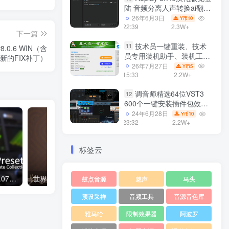
陆 音频分离人声转换ai翻唱
支持50系显卡 一键安装
26年6月3日
10
Y币
WiN
22:39
2.3W+
下一篇
技术员一键重装、技术
11
8.0.6 WIN（含
员专用装机助手、装机工
8更新的FIX补丁）
具、电脑系统装机软件丶一
26年7月27日
5
Y币
键安装系统
15:33
2.2W+
Win7/win8/win10/WIN11
调音师精选64位VST3
12
600个一键安装插件包效果
器集合10G WiN
24年6月28日
10
Y币
23:32
2.2W+
标签云
Xfer Serum 预置合集2023.07月版（2023.07.27更新+）
世界民族乐器合集 UVI Soundbank Quadra Traveler v1.0.1 WIN
鼓点音源
魅声
马头
预设采样
音频工具
音源音色库
雅马哈
限制效果器
阿波罗