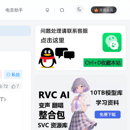
电音助手
开通会员
私信
72
7
复补丁）