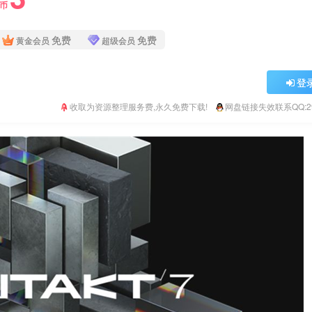
Y币
免费
免费
黄金会员
超级会员
登
收取为资源整理服务费,永久免费下载!
网盘链接失效联系QQ:293