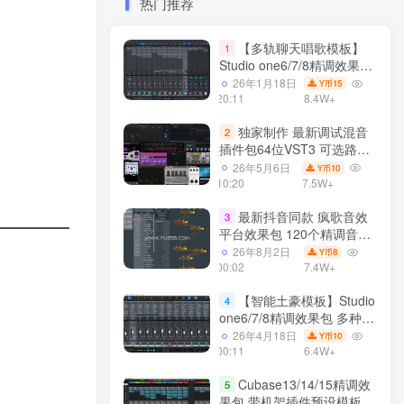
热门推荐
【多轨聊天唱歌模板】
1
Studio one6/7/8精调效果包
多种效果模式 声卡调试好直
26年1月18日
15
Y币
播预设模板
20:11
8.4W+
独家制作 最新调试混音
2
插件包64位VST3 可选路径
一键安装550个效果器合集
26年5月6日
10
Y币
v3.0 WiN 支持定制
10:20
7.5W+
最新抖音同款 疯歌音效
3
平台效果包 120个精调音效
包+软件自带170个音效
26年8月2日
8
Y币
+600个插件 带安装教程全
00:02
7.4W+
套
【智能土豪模板】Studio
4
one6/7/8精调效果包 多种效
果模式可选 声卡调试好预设
26年4月18日
10
Y币
带插件全套文件
00:11
6.4W+
Cubase13/14/15精调效
5
果包 带机架插件预设模板