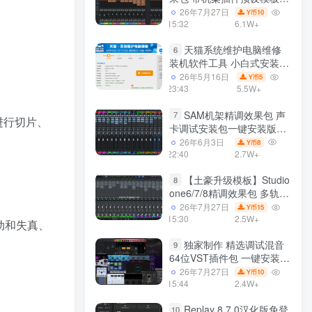
声卡调试好效果工程文件
26年7月27日
10
Y币
15:32
6.1W+
天猫系统维护电脑维修
6
装机软件工具 小白式安装
完全一键安装系统 电脑系统
26年5月16日
5
Y币
装机软件 一键重装系统
23:43
5.5W+
win7/win8/win10/win11/
SAM机架精调效果包 声
7
 进行切片、
卡调试安装包一键安装版模
板 带插件预设效果文件
26年6月3日
8
Y币
22:40
2.7W+
【土豪升级模板】Studio
8
one6/7/8精调效果包 多轨道
效果模式可选 声卡调试好预
26年7月27日
15
Y币
设模板 带插件全套文件
15:30
2.5W+
动和失真、
独家制作 精选调试混音
9
64位VST插件包 一键安装
600个效果器合集v2.0 WiN
26年7月27日
10
Y币
支持定制
15:44
2.4W+
Replay 8.7.0汉化版免登
10