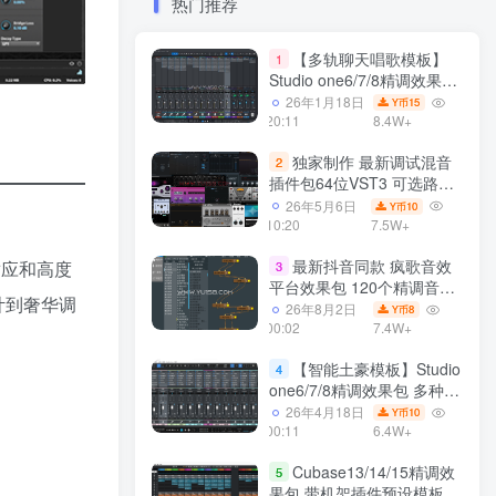
热门推荐
【多轨聊天唱歌模板】
1
Studio one6/7/8精调效果包
多种效果模式 声卡调试好直
26年1月18日
15
Y币
播预设模板
20:11
8.4W+
独家制作 最新调试混音
2
插件包64位VST3 可选路径
一键安装550个效果器合集
26年5月6日
10
Y币
v3.0 WiN 支持定制
10:20
7.5W+
最新抖音同款 疯歌音效
适应和高度
3
平台效果包 120个精调音效
计到奢华调
包+软件自带170个音效
26年8月2日
8
Y币
+600个插件 带安装教程全
00:02
7.4W+
套
【智能土豪模板】Studio
4
one6/7/8精调效果包 多种效
果模式可选 声卡调试好预设
26年4月18日
10
Y币
带插件全套文件
00:11
6.4W+
Cubase13/14/15精调效
5
果包 带机架插件预设模板