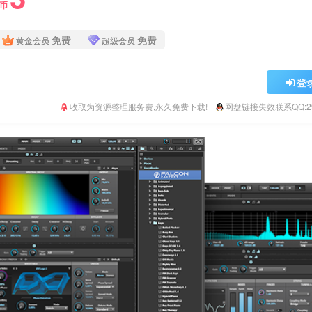
Y币
免费
免费
黄金会员
超级会员
登
收取为资源整理服务费,永久免费下载!
网盘链接失效联系QQ:293