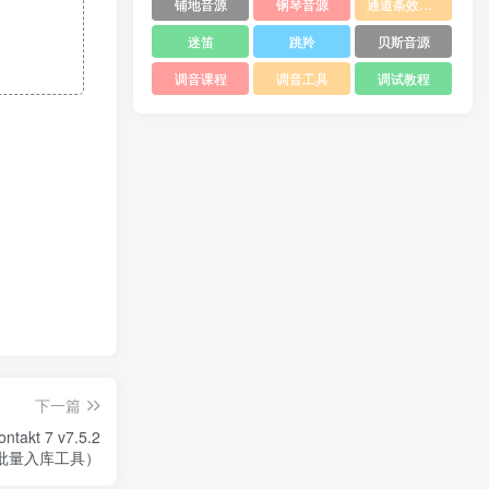
铺地音源
钢琴音源
通道条效果器
迷笛
跳羚
贝斯音源
调音课程
调音工具
调试教程
下一篇
ntakt 7 v7.5.2
AC批量入库工具）