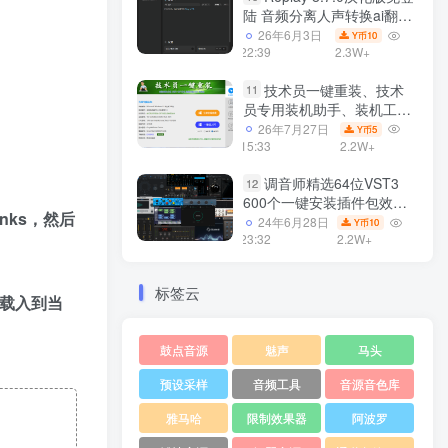
陆 音频分离人声转换ai翻唱
支持50系显卡 一键安装
26年6月3日
10
Y币
WiN
22:39
2.3W+
技术员一键重装、技术
11
员专用装机助手、装机工
具、电脑系统装机软件丶一
26年7月27日
5
Y币
键安装系统
15:33
2.2W+
Win7/win8/win10/WIN11
调音师精选64位VST3
12
600个一键安装插件包效果
anks，然后
器集合10G WiN
24年6月28日
10
Y币
23:32
2.2W+
标签云
可载入到当
鼓点音源
魅声
马头
预设采样
音频工具
音源音色库
雅马哈
限制效果器
阿波罗