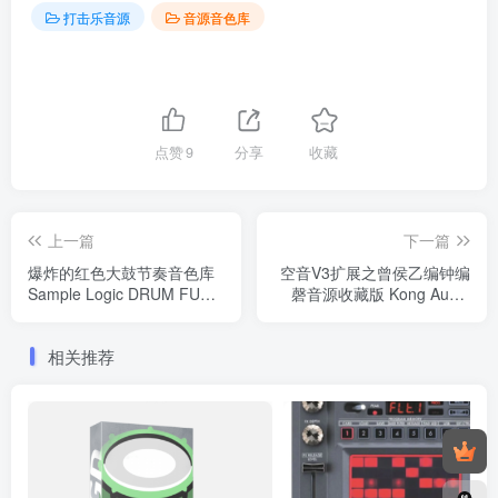
打击乐音源
音源音色库
点赞
9
分享
收藏
上一篇
下一篇
爆炸的红色大鼓节奏音色库
空音V3扩展之曾侯乙编钟编
Sample Logic DRUM FURY
磬音源收藏版 Kong Audio
MOTION KONTAKT
Ancient Chinese BianZhong
And BianQing v3.0 WIN
相关推荐