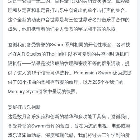
这是一套独一无二的、百科全书式的美丽云状演变、点彩纹
理和从定音和非定音打击乐中创造出的单个击打声的集合。
这个全新的动态声音世界是与三位世界著名打击乐手合作的
成果，他们携带着他们令人羡慕的罕见和丰富的乐器。
遵循我们备受赞誉的Swarm系列相同的开创性概念，各种技
术在AIR Studios的The Hall中以不可复制的共鸣同时随机间
隔执行——结果是波浪般的纹理和密度不等的群集涌动，提
供了惊人的16个信号可供选择。Percussion Swarm还为您提
供了30个扭曲的垫和有节奏的纹理，以及235个在我们的
Mercury Synth引擎中呈现的快照。
宽屏打击乐创新
这是数月音乐实验和创新的精华和多功能工具集，遵循我们
备受赞誉的Swarm音库的蓝图，旨在为您的电视、电影或游
戏乐谱添加动感、深度和现代感。我们将过去三年学到的所