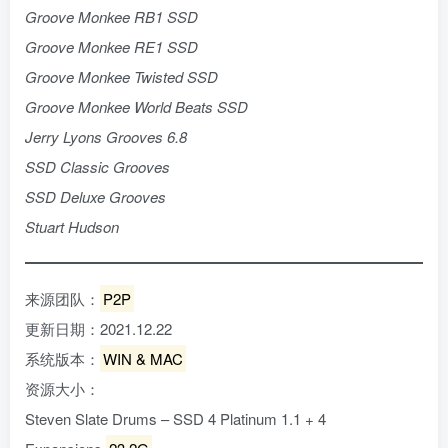
Groove Monkee RB1 SSD
Groove Monkee RE1 SSD
Groove Monkee Twisted SSD
Groove Monkee World Beats SSD
Jerry Lyons Grooves 6.8
SSD Classic Grooves
SSD Deluxe Grooves
Stuart Hudson
来源团队：
P2P
更新日期：2021.12.22
系统版本：
WIN & MAC
资源大小：
Steven Slate Drums – SSD 4 Platinum 1.1 + 4