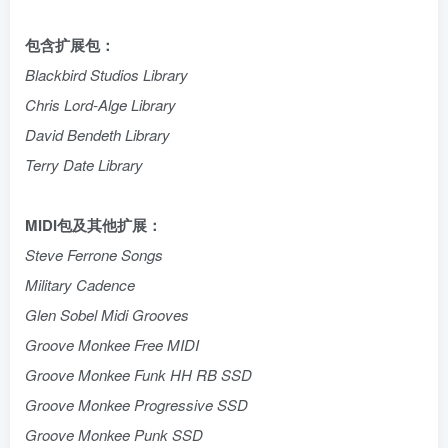
包含扩展包：
Blackbird Studios Library
Chris Lord-Alge Library
David Bendeth Library
Terry Date Library
MIDI包及其他扩展：
Steve Ferrone Songs
Military Cadence
Glen Sobel Midi Grooves
Groove Monkee Free MIDI
Groove Monkee Funk HH RB SSD
Groove Monkee Progressive SSD
Groove Monkee Punk SSD