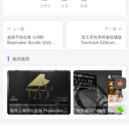
点赞
9
分享
收藏
上一篇
下一篇
超级节拍合集 UJAM
鼓王音色库终极收藏版
Beatmaker Bundle 2022.10
Toontrack EZdrummer
WIN
v3.0.5 WIN/MAC(含完整免
安装音色库+完整MIDI包+安
相关推荐
装教程)
制作人钢琴白金版 Production Voices Production Grand 2 v1.0.8 KONTAKT
施坦威