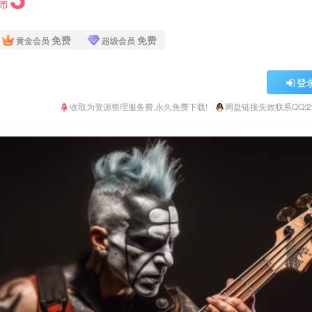
Y币
免费
免费
黄金会员
超级会员
登
收取为资源整理服务费,永久免费下载!
网盘链接失效联系QQ:293