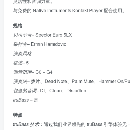
灵活性和音调力量。
与免费的 Native Instruments Kontakt Player 配合使用。
规格
贝司型号
– Spector Euro 5LX
采样者
– Ermin Hamidovic
演奏风格
–
拨弦
– 5
调音范围
– C0 – G4
演奏法
– 拨片、Dead Note、Palm Mute、Hammer On/Pull
包含的音调
– DI、Clean、Distortion
truBass
– 是
特点
truBass 技术
：通过我们业界领先的 truBass 引擎