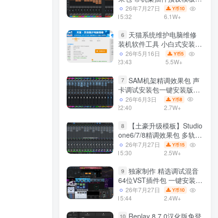
声卡调试好效果工程文件
26年7月27日
10
Y币
15:32
6.1W+
天猫系统维护电脑维修
6
装机软件工具 小白式安装
完全一键安装系统 电脑系统
26年5月16日
5
Y币
装机软件 一键重装系统
23:43
5.5W+
win7/win8/win10/win11/
SAM机架精调效果包 声
7
卡调试安装包一键安装版模
板 带插件预设效果文件
26年6月3日
8
Y币
22:40
2.7W+
【土豪升级模板】Studio
8
one6/7/8精调效果包 多轨道
效果模式可选 声卡调试好预
26年7月27日
15
Y币
设模板 带插件全套文件
15:30
2.5W+
独家制作 精选调试混音
9
64位VST插件包 一键安装
600个效果器合集v2.0 WiN
26年7月27日
10
Y币
支持定制
15:44
2.4W+
Replay 8.7.0汉化版免登
10