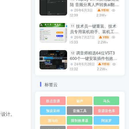
陆 音频分离人声转换ai翻唱
支持50系显卡 一键安装
26年6月3日
10
Y币
WiN
22:39
2.3W+
技术员一键重装、技术
11
员专用装机助手、装机工
具、电脑系统装机软件丶一
26年7月27日
5
Y币
键安装系统
15:33
2.2W+
Win7/win8/win10/WIN11
调音师精选64位VST3
12
600个一键安装插件包效果
器集合10G WiN
24年6月28日
10
Y币
23:32
2.2W+
标签云
鼓点音源
魅声
马头
预设采样
音频工具
音源音色库
音设计。
雅马哈
限制效果器
阿波罗