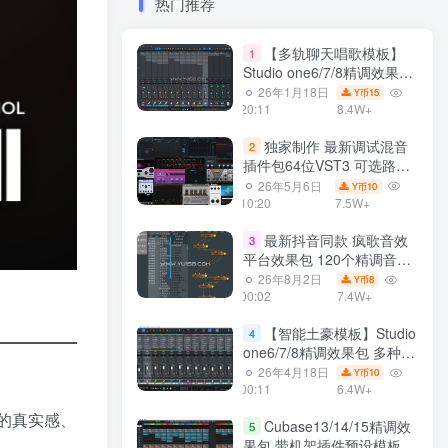
热门推荐
【多轨聊天唱歌模板】
1
Studio one6/7/8精调效果包
多种效果模式 声卡调试好直
26年1月18日
15
Y币
播预设模板
20:11
8.4W+
独家制作 最新调试混音
2
插件包64位VST3 可选路径
一键安装550个效果器合集
26年5月6日
10
Y币
v3.0 WiN 支持定制
10:20
7.5W+
最新抖音同款 疯歌音效
3
平台效果包 120个精调音效
包+软件自带170个音效
26年8月2日
8
Y币
+600个插件 带安装教程全
00:02
7.4W+
套
【智能土豪模板】Studio
4
one6/7/8精调效果包 多种效
果模式可选 声卡调试好预设
26年4月18日
10
Y币
带插件全套文件
00:11
6.4W+
了新的真实感、
Cubase13/14/15精调效
5
果包 带机架插件预设模板