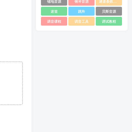
铺地音源
钢琴音源
通道条效果器
迷笛
跳羚
贝斯音源
调音课程
调音工具
调试教程