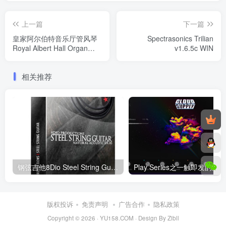
上一篇
下一篇
皇家阿尔伯特音乐厅管风琴
Spectrasonics Trilian
Royal Albert Hall Organ
v1.6.5c WIN
Kontakt
相关推荐
钢弦吉他8Dio Steel String Guitar Bundle 康泰克音色 Windows/MacOS
版权投诉
免责声明
广告合作
隐私政策
Copyright © 2026 ·
YU158.COM
·
Design By Zibll