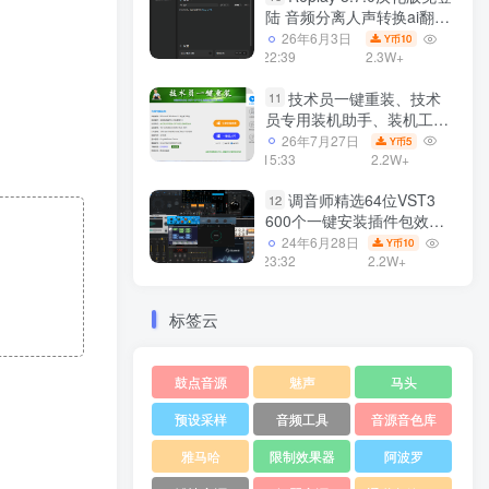
陆 音频分离人声转换ai翻唱
支持50系显卡 一键安装
26年6月3日
10
Y币
WiN
22:39
2.3W+
技术员一键重装、技术
11
员专用装机助手、装机工
具、电脑系统装机软件丶一
26年7月27日
5
Y币
键安装系统
15:33
2.2W+
Win7/win8/win10/WIN11
调音师精选64位VST3
12
600个一键安装插件包效果
器集合10G WiN
24年6月28日
10
Y币
23:32
2.2W+
标签云
鼓点音源
魅声
马头
预设采样
音频工具
音源音色库
雅马哈
限制效果器
阿波罗