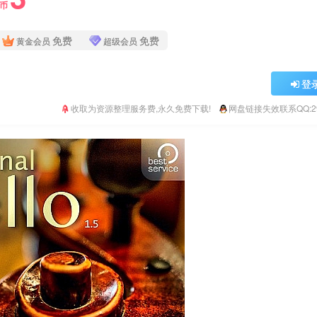
Y币
免费
免费
黄金会员
超级会员
登
收取为资源整理服务费,永久免费下载!
网盘链接失效联系QQ:293