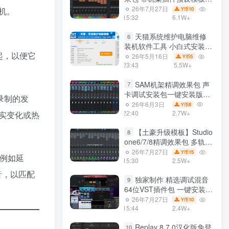
声卡调试好效果工程文件
26年7月27日
机。
10
Y币
15:32
6.1W+
天猫系统维护电脑维修
6
装机软件工具 小白式安装
一起，以便它
完全一键安装系统 电脑系统
26年5月16日
5
Y币
装机软件 一键重装系统
23:43
5.5W+
win7/win8/win10/win11/
SAM机架精调效果包 声
7
卡调试安装包一键安装版模
部分录制的发
板 带插件预设效果文件
26年6月3日
8
Y币
22:40
2.7W+
实变化或热
【土豪升级模板】Studio
8
one6/7/8精调效果包 多轨道
效果模式可选 声卡调试好预
26年7月27日
15
Y币
h，例如延
设模板 带插件全套文件
15:30
2.5W+
发音，以匹配
独家制作 精选调试混音
9
64位VST插件包 一键安装
600个效果器合集v2.0 WiN
26年7月27日
10
Y币
支持定制
15:44
2.4W+
Replay 8.7.0汉化版免登
10