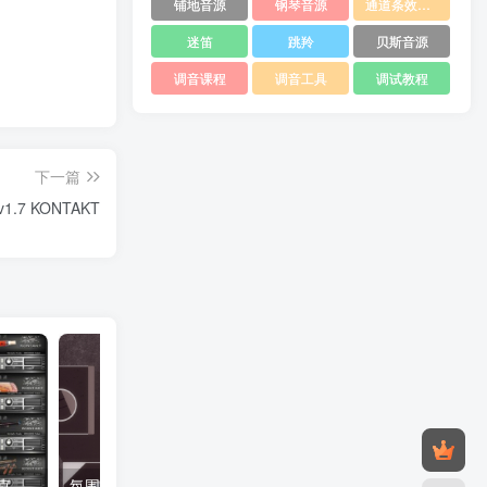
铺地音源
钢琴音源
通道条效果器
迷笛
跳羚
贝斯音源
调音课程
调音工具
调试教程
下一篇
v1.7 KONTAKT
中国民族乐器空音3代康泰克版 Kong Audio Chinee Kontakt 24件套移植版
氛围声音的架构库！Strezov Sampling Architecture Of Sound 康泰克音色