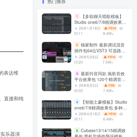
热门推荐
【多轨聊天唱歌模板】
1
Studio one6/7/8精调效果包
多种效果模式 声卡调试好直
26年1月18日
15
Y币
播预设模板
20:11
8.4W+
独家制作 最新调试混音
2
插件包64位VST3 可选路径
一键安装550个效果器合集
26年5月6日
10
Y币
v3.0 WiN 支持定制
10:20
7.5W+
未知的表达维
最新抖音同款 疯歌音效
3
平台效果包 120个精调音效
包+软件自带170个音效
26年8月2日
8
Y币
+600个插件 带安装教程全
00:02
7.4W+
套
、直接和纯
【智能土豪模板】Studio
4
one6/7/8精调效果包 多种效
果模式可选 声卡调试好预设
26年4月18日
10
Y币
带插件全套文件
00:11
6.4W+
Cubase13/14/15精调效
5
真实乐器演
果包 带机架插件预设模板