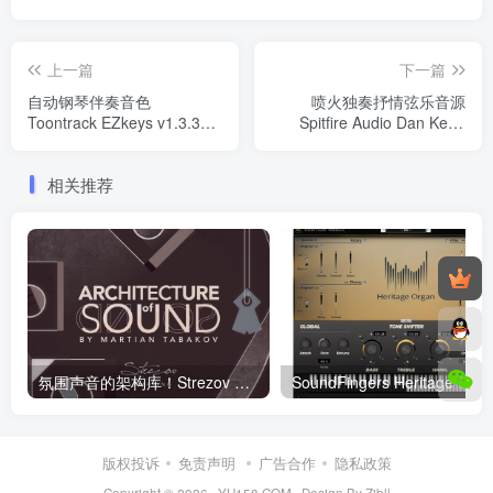
上一篇
下一篇
自动钢琴伴奏音色
喷火独奏抒情弦乐音源
Toontrack EZkeys v1.3.3
Spitfire Audio Dan Keen
WIN/MAC (含所有扩展音色
Soft String Textures
库+MIDI包)
KONTAKT
相关推荐
氛围声音的架构库！Strezov Sampling Architecture Of Sound 康泰克音色
版权投诉
免责声明
广告合作
隐私政策
Copyright © 2026 ·
YU158.COM
·
Design By Zibll