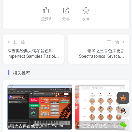
点赞
6
分享
收藏
上一篇
下一篇
法吉奥经典大钢琴音色库
钢琴之王音色库更新
Imperfect Samples Fazioli
Spectrasonics Keyscape
Ebony Concert Grand
Patch Library 1.6.0c Update
Extreme Edition KONTAKT
WIN/MAC
相关推荐
(2023.06.09更新Repack)
喷火古典吉他音源插件Syntone Rosella Classical Guitar 康泰克音色 Windows/MacOS
十