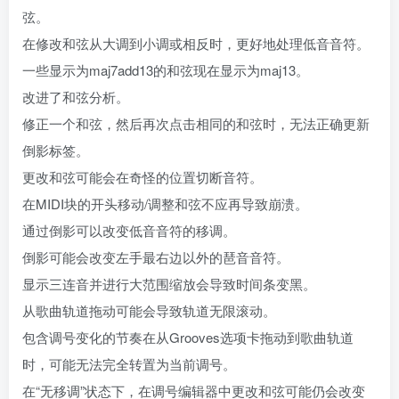
弦。
在修改和弦从大调到小调或相反时，更好地处理低音音符。
一些显示为maj7add13的和弦现在显示为maj13。
改进了和弦分析。
修正一个和弦，然后再次点击相同的和弦时，无法正确更新
倒影标签。
更改和弦可能会在奇怪的位置切断音符。
在MIDI块的开头移动/调整和弦不应再导致崩溃。
通过倒影可以改变低音音符的移调。
倒影可能会改变左手最右边以外的琶音音符。
显示三连音并进行大范围缩放会导致时间条变黑。
从歌曲轨道拖动可能会导致轨道无限滚动。
包含调号变化的节奏在从Grooves选项卡拖动到歌曲轨道
时，可能无法完全转置为当前调号。
在“无移调”状态下，在调号编辑器中更改和弦可能仍会改变