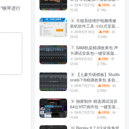
声卡调试好效果工程文件
26年7月27日
10
Y币
”钢琴进行
15:32
6.1W+
天猫系统维护电脑维修
6
装机软件工具 小白式安装
完全一键安装系统 电脑系统
26年5月16日
5
Y币
装机软件 一键重装系统
23:43
5.5W+
win7/win8/win10/win11/
SAM机架精调效果包 声
7
卡调试安装包一键安装版模
板 带插件预设效果文件
26年6月3日
8
Y币
22:40
2.7W+
【土豪升级模板】Studio
8
one6/7/8精调效果包 多轨道
效果模式可选 声卡调试好预
26年7月27日
15
Y币
设模板 带插件全套文件
15:30
2.5W+
独家制作 精选调试混音
9
64位VST插件包 一键安装
600个效果器合集v2.0 WiN
26年7月27日
10
Y币
支持定制
15:44
2.4W+
Replay 8.7.0汉化版免登
10