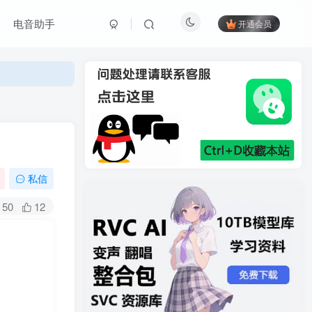
电音助手
开通会员
私信
50
12