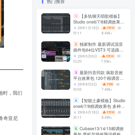
热门推荐
【多轨聊天唱歌模板】
1
Studio one6/7/8精调效果包
多种效果模式 声卡调试好直
26年1月18日
15
Y币
播预设模板
20:11
8.4W+
独家制作 最新调试混音
2
插件包64位VST3 可选路径
一键安装550个效果器合集
26年5月6日
10
Y币
v3.0 WiN 支持定制
10:20
7.5W+
最新抖音同款 疯歌音效
3
平台效果包 120个精调音效
包+软件自带170个音效
26年8月2日
8
Y币
+600个插件 带安装教程全
00:02
7.4W+
场地时，我们
套
【智能土豪模板】Studio
4
one6/7/8精调效果包 多种效
果模式可选 声卡调试好预设
26年4月18日
10
Y币
鲁奇亚尼
带插件全套文件
00:11
6.4W+
Cubase13/14/15精调效
5
果包 带机架插件预设模板