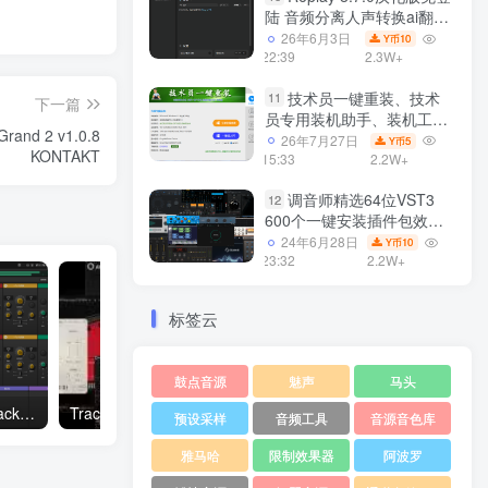
陆 音频分离人声转换ai翻唱
支持50系显卡 一键安装
26年6月3日
10
Y币
WiN
22:39
2.3W+
技术员一键重装、技术
11
下一篇
员专用装机助手、装机工
and 2 v1.0.8
具、电脑系统装机软件丶一
26年7月27日
5
Y币
KONTAKT
键安装系统
15:33
2.2W+
Win7/win8/win10/WIN11
调音师精选64位VST3
12
600个一键安装插件包效果
器集合10G WiN
24年6月28日
10
Y币
23:32
2.2W+
标签云
鼓点音源
魅声
马头
现代鼓点音色 Steinberg Backbone v1.5 WIN & macOS（含Content）
Tracktion Software Attracktive v1.1.0 WiN
预设采样
音频工具
音源音色库
雅马哈
限制效果器
阿波罗