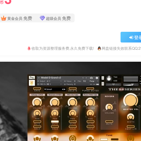
Y币
免费
免费
黄金会员
超级会员
登
收取为资源整理服务费,永久免费下载!
网盘链接失效联系QQ:293