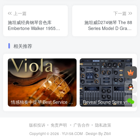
上一篇
下一篇
施坦威经典钢琴音色库
施坦威D274钢琴 The 88
Embertone Walker 1955
Series Model D Grand
Concert D v1.1 FULL
KONTAKT
KONTAKT
相关推荐
情感独奏中提琴 Best Service – Emotional Viola KONTAKT
Reveal
版权投诉
免责声明
广告合作
隐私政策
Copyright © 2026 ·
YU158.COM
·
Design By Zibll