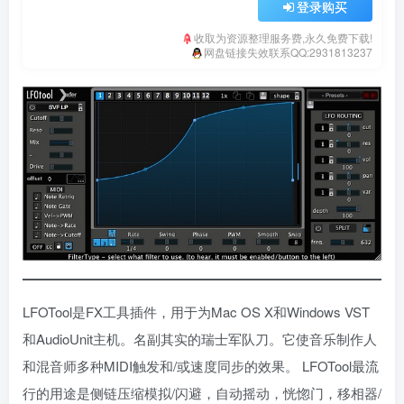
登录购买
收取为资源整理服务费,永久免费下载!
网盘链接失效联系QQ:2931813237
LFOTool是FX工具插件，用于为Mac OS X和Windows VST
和AudioUnit主机。名副其实的瑞士军队刀。它使音乐制作人
和混音师多种MIDI触发和/或速度同步的效果。 LFOTool最流
行的用途是侧链压缩模拟/闪避，自动摇动，恍惚门，移相器/