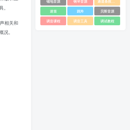
铺地音源
钢琴音源
通道条效果器
工具。
迷笛
跳羚
贝斯音源
调音课程
调音工具
调试教程
体声相关和
概况。