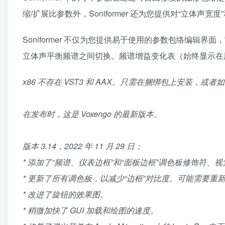
缩/扩展比参数外，Soniformer 还为您提供对“立体声宽度
Soniformer 不仅为您提供易于使用的参数包络编
立体声平衡频谱之间切换。频谱增益变化表（始终显示在
x86 不存在 VST3 和 AAX。只需在捆绑包上安装，或
在发布时，这是 Voxengo 的最新版本。
版本 3.14，2022 年 11 月 29 日：
* 添加了“频谱、仪表边框”和“面板边框”调色板修饰符
* 更新了所有调色板，以减少“边框”对比度。可能需要
* 改进了旋钮的效果图。
* 稍微加快了 GUI 加载和绘图的速度。