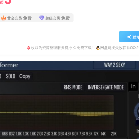
Y币
免费
免费
黄金会员
超级会员
登
收取为资源整理服务费,永久免费下载!
网盘链接失效联系QQ:293