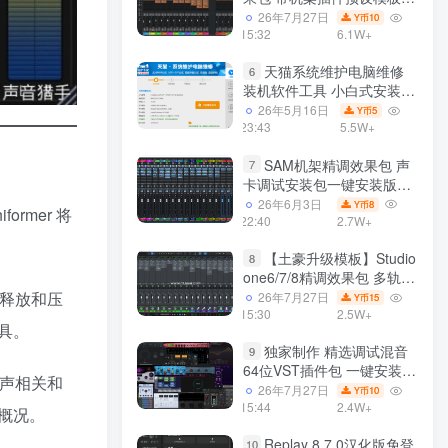
声卡调试好效果工程文件
26年7月27日
10
Y币
15:32
6.1W+
天猫系统维护电脑维修
6
装机软件工具 小白式安装
完全一键安装系统 电脑系统
26年5月16日
5
Y币
装机软件 一键重装系统
23:43
5.5W+
win7/win8/win10/win11/
SAM机架精调效果包 声
7
卡调试安装包一键安装版模
板 带插件预设效果文件
26年6月3日
8
Y币
ormer 将
22:40
2.7W+
【土豪升级模板】Studio
8
one6/7/8精调效果包 多轨道
效果模式可选 声卡调试好预
、释放和压
26年7月27日
15
Y币
设模板 带插件全套文件
15:30
2.5W+
工具。
独家制作 精选调试混音
9
64位VST插件包 一键安装
体声相关和
600个效果器合集v2.0 WiN
26年7月27日
10
Y币
支持定制
15:44
2.4W+
概况。
Replay 8.7.0汉化版免登
10