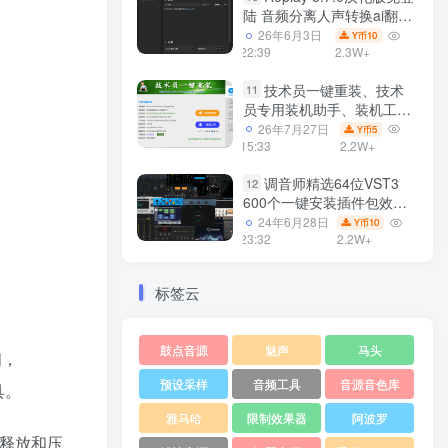
陆 音频分离人声转换ai翻唱
支持50系显卡 一键安装
26年6月3日
10
Y币
WiN
22:39
2.3W+
技术员一键重装、技术
11
员专用装机助手、装机工
具、电脑系统装机软件丶一
26年7月27日
5
Y币
键安装系统
15:33
2.2W+
Win7/win8/win10/WIN11
调音师精选64位VST3
12
600个一键安装插件包效果
器集合10G WiN
24年6月28日
10
Y币
23:32
2.2W+
标签云
鼓点音源
魅声
马头
间，
预设采样
音频工具
音源音色库
具。
雅马哈
限制效果器
阿波罗
、释放和压