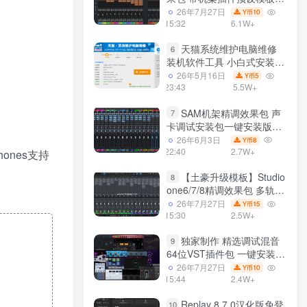
声卡调试好效果工程文件
26年7月27日
10
Y币
15:32
6.1W+
天猫系统维护电脑维修
6
装机软件工具 小白式安装
完全一键安装系统 电脑系统
26年5月16日
5
Y币
装机软件 一键重装系统
23:43
5.5W+
win7/win8/win10/win11/
SAM机架精调效果包 声
7
卡调试安装包一键安装版模
板 带插件预设效果文件
26年6月3日
8
Y币
22:40
2.7W+
nes支持
【土豪升级模板】Studio
8
one6/7/8精调效果包 多轨道
效果模式可选 声卡调试好预
26年7月27日
15
Y币
设模板 带插件全套文件
15:30
2.5W+
独家制作 精选调试混音
9
64位VST插件包 一键安装
600个效果器合集v2.0 WiN
26年7月27日
10
Y币
支持定制
15:44
2.4W+
Replay 8.7.0汉化版免登
10