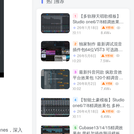
热门推荐
【多轨聊天唱歌模板】
1
Studio one6/7/8精调效果包
多种效果模式 声卡调试好直
26年1月18日
15
Y币
播预设模板
20:11
8.4W+
独家制作 最新调试混音
2
插件包64位VST3 可选路径
一键安装550个效果器合集
26年5月6日
10
Y币
v3.0 WiN 支持定制
10:20
7.5W+
最新抖音同款 疯歌音效
3
平台效果包 120个精调音效
包+软件自带170个音效
26年8月2日
8
Y币
+600个插件 带安装教程全
00:02
7.4W+
套
【智能土豪模板】Studio
4
one6/7/8精调效果包 多种效
果模式可选 声卡调试好预设
26年4月18日
10
Y币
带插件全套文件
00:11
6.4W+
Cubase13/14/15精调效
5
nes，深入
果包 带机架插件预设模板