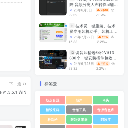
陆 音频分离人声转换ai翻唱
支持50系显卡 一键安装
26年6月3日
10
Y币
WiN
22:39
2.3W+
技术员一键重装、技术
11
员专用装机助手、装机工
具、电脑系统装机软件丶一
26年7月27日
5
Y币
键安装系统
15:33
2.2W+
Win7/win8/win10/WIN11
调音师精选64位VST3
12
600个一键安装插件包效果
器集合10G WiN
24年6月28日
10
Y币
23:32
2.2W+
标签云
下一篇
 v1.3.5.1 WIN
鼓点音源
魅声
马头
预设采样
音频工具
音源音色库
雅马哈
限制效果器
阿波罗