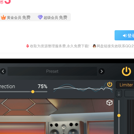
Y币
免费
免费
黄金会员
超级会员
登
收取为资源整理服务费,永久免费下载!
网盘链接失效联系QQ:293