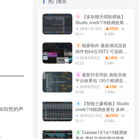
热门推荐
【多轨聊天唱歌模板】
1
Studio one6/7/8精调效果包
多种效果模式 声卡调试好直
26年1月18日
15
Y币
播预设模板
20:11
8.4W+
独家制作 最新调试混音
2
插件包64位VST3 可选路径
一键安装550个效果器合集
26年5月6日
10
Y币
v3.0 WiN 支持定制
10:20
7.5W+
最新抖音同款 疯歌音效
3
平台效果包 120个精调音效
包+软件自带170个音效
26年8月2日
8
Y币
+600个插件 带安装教程全
00:02
7.4W+
套
【智能土豪模板】Studio
4
添加自然的声
one6/7/8精调效果包 多种效
果模式可选 声卡调试好预设
26年4月18日
10
Y币
带插件全套文件
00:11
6.4W+
Cubase13/14/15精调效
5
。
果包 带机架插件预设模板