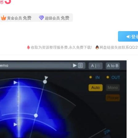
Y币
免费
免费
黄金会员
超级会员
登
收取为资源整理服务费,永久免费下载!
网盘链接失效联系QQ:293