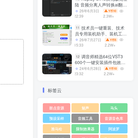
陆 音频分离人声转换ai翻唱
支持50系显卡 一键安装
26年6月3日
10
Y币
WiN
22:39
2.3W+
技术员一键重装、技术
11
员专用装机助手、装机工
具、电脑系统装机软件丶一
26年7月27日
5
Y币
键安装系统
15:33
2.2W+
Win7/win8/win10/WIN11
调音师精选64位VST3
12
600个一键安装插件包效果
器集合10G WiN
24年6月28日
10
Y币
23:32
2.2W+
标签云
鼓点音源
魅声
马头
预设采样
音频工具
音源音色库
雅马哈
限制效果器
阿波罗