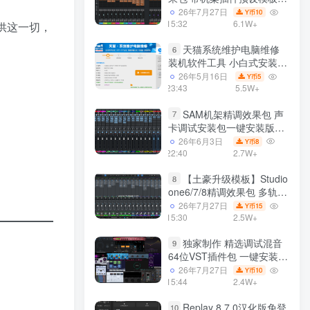
声卡调试好效果工程文件
26年7月27日
10
Y币
15:32
6.1W+
提供这一切，
天猫系统维护电脑维修
6
装机软件工具 小白式安装
完全一键安装系统 电脑系统
26年5月16日
5
Y币
装机软件 一键重装系统
23:43
5.5W+
win7/win8/win10/win11/
SAM机架精调效果包 声
7
卡调试安装包一键安装版模
板 带插件预设效果文件
26年6月3日
8
Y币
22:40
2.7W+
【土豪升级模板】Studio
8
one6/7/8精调效果包 多轨道
效果模式可选 声卡调试好预
26年7月27日
15
Y币
设模板 带插件全套文件
15:30
2.5W+
独家制作 精选调试混音
9
64位VST插件包 一键安装
600个效果器合集v2.0 WiN
26年7月27日
10
Y币
支持定制
15:44
2.4W+
Replay 8.7.0汉化版免登
10