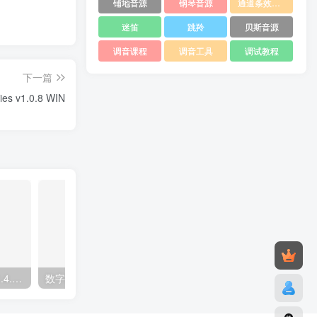
铺地音源
钢琴音源
通道条效果器
迷笛
跳羚
贝斯音源
调音课程
调音工具
调试教程
下一篇
s v1.0.8 WIN
Cherry Audio Rackmode 1.4.0 WiN
数字混响器 Korneff Audio Micro Digital Reverberator v1.0.4 WIN