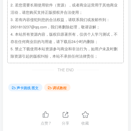
2.
若您需要长期使用软件（资源），或者商业运营用于其他商业
活动，请您购买支持正版授权并合法使用；
3.
若有内容侵犯到您的合法权益，请联系我们或发邮件到：
2931813237@qq.com，我们将删除处理，敬请谅解；
4.
本站所有资源内容，版权归原著所有，仅供个人学习测试，不
存在任何商业目的与用途，请下载后24小时内删除；
5.
禁止下载使用本站资源参与商业和非法行为，如用户未及时删
除资源引起的版权纠纷，本站不承担任何法律责任；
THE END
声卡跳线 图文
调试教程
点赞
7
分享
收藏