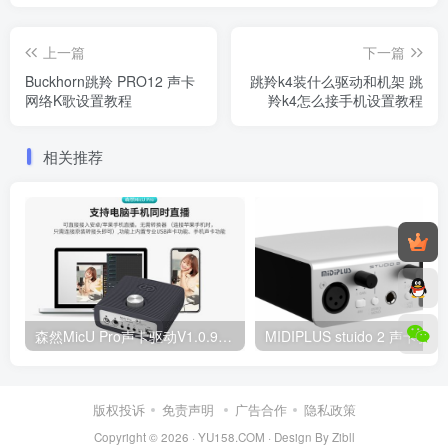
上一篇
下一篇
Buckhorn跳羚 PRO12 声卡
跳羚k4装什么驱动和机架 跳
网络K歌设置教程
羚k4怎么接手机设置教程
相关推荐
森然MicU Pro声卡驱动V1.0.9下载
MIDIP
版权投诉
免责声明
广告合作
隐私政策
Copyright © 2026 ·
YU158.COM
·
Design By Zibll