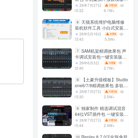
声卡调试好效果工程文件
26年7月27日
10
Y币
15:32
6.1W+
天猫系统维护电脑维修
6
装机软件工具 小白式安装
完全一键安装系统 电脑系统
26年5月16日
5
Y币
装机软件 一键重装系统
23:43
5.5W+
win7/win8/win10/win11/
SAM机架精调效果包 声
7
卡调试安装包一键安装版模
板 带插件预设效果文件
26年6月3日
8
Y币
22:40
2.7W+
【土豪升级模板】Studio
8
one6/7/8精调效果包 多轨道
效果模式可选 声卡调试好预
26年7月27日
15
Y币
设模板 带插件全套文件
15:30
2.5W+
独家制作 精选调试混音
9
64位VST插件包 一键安装
600个效果器合集v2.0 WiN
26年7月27日
10
Y币
支持定制
15:44
2.4W+
Replay 8.7.0汉化版免登
10