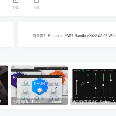
分享
收藏
混音套件 Focusrite FAST Bundle v2022.02.25 Win
Sonimus TuCo v1.1.1 U2B MacOS
创意混响 – Native Instruments Raum v1.3.0 Incl Patched and Keygen-R2R WiN