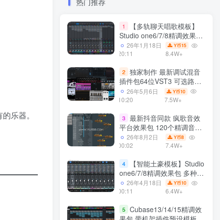
热门推荐
【多轨聊天唱歌模板】
1
Studio one6/7/8精调效果包
多种效果模式 声卡调试好直
26年1月18日
15
Y币
播预设模板
20:11
8.4W+
独家制作 最新调试混音
2
插件包64位VST3 可选路径
一键安装550个效果器合集
26年5月6日
10
Y币
v3.0 WiN 支持定制
10:20
7.5W+
有的乐器。
最新抖音同款 疯歌音效
3
平台效果包 120个精调音效
包+软件自带170个音效
26年8月2日
8
Y币
+600个插件 带安装教程全
00:02
7.4W+
套
【智能土豪模板】Studio
4
one6/7/8精调效果包 多种效
果模式可选 声卡调试好预设
26年4月18日
10
Y币
带插件全套文件
00:11
6.4W+
Cubase13/14/15精调效
5
果包 带机架插件预设模板