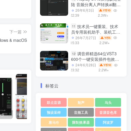
陆 音频分离人声转换ai翻唱
支持50系显卡 一键安装
26年6月3日
10
Y币
WiN
22:39
2.3W+
技术员一键重装、技术
11
下一篇
员专用装机助手、装机工
具、电脑系统装机软件丶一
26年7月27日
5
Y币
dows & macOS
键安装系统
15:33
2.2W+
Win7/win8/win10/WIN11
调音师精选64位VST3
12
600个一键安装插件包效果
器集合10G WiN
24年6月28日
10
Y币
23:32
2.2W+
标签云
鼓点音源
魅声
马头
预设采样
音频工具
音源音色库
专业降噪器插件 Bertom Audio Denoiser Pro v3.0.1 WIN
模拟传奇8200 EQ效果器 Pulsar Audio Pulsar 8200 v1.0.6 WIN
雅马哈
限制效果器
阿波罗