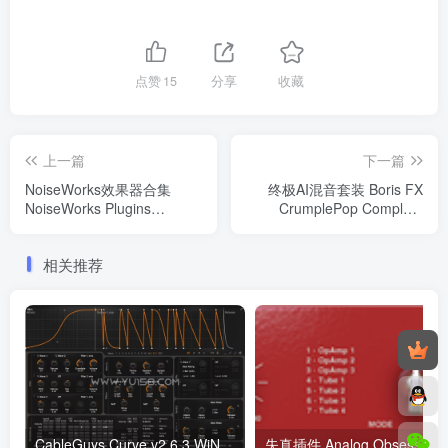
点赞
15
分享
收藏
上一篇
下一篇
NoiseWorks效果器合集
终极AI混音套装 Boris FX
NoiseWorks Plugins
CrumplePop Complete
2023.06 WIN
2023.6 WIN（更新Rev2
版）
相关推荐
CableGuys Curve v2.6.3 WiN
失真插件 Anal