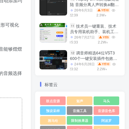
并自动添加均
陆 音频分离人声转换ai翻唱
支持50系显卡 一键安装
26年6月3日
10
Y币
WiN
22:39
2.3W+
和图形可视化
技术员一键重装、技术
11
员专用装机助手、装机工
具、电脑系统装机软件丶一
26年7月27日
5
Y币
键安装系统
15:33
2.2W+
Win7/win8/win10/WIN11
混音能够熠熠
调音师精选64位VST3
12
600个一键安装插件包效果
器集合10G WiN
24年6月28日
10
Y币
23:32
2.2W+
您的音频选择
标签云
鼓点音源
魅声
马头
预设采样
音频工具
音源音色库
雅马哈
限制效果器
阿波罗