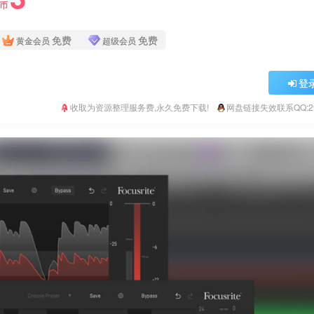
Y币
免费
免费
黄金会员
超级会员
登
收取为资源整理服务费,永久免费下载!
网盘链接失效联系QQ:293