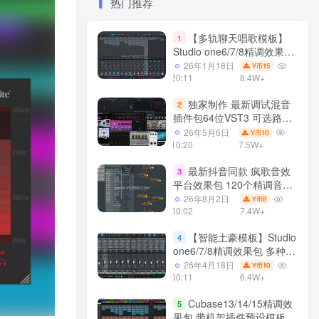
热门推荐
【多轨聊天唱歌模板】
1
Studio one6/7/8精调效果包
多种效果模式 声卡调试好直
26年1月18日
15
Y币
播预设模板
20:11
8.4W+
独家制作 最新调试混音
2
插件包64位VST3 可选路径
一键安装550个效果器合集
26年5月6日
10
Y币
v3.0 WiN 支持定制
10:20
7.5W+
最新抖音同款 疯歌音效
3
平台效果包 120个精调音效
包+软件自带170个音效
26年8月2日
8
Y币
+600个插件 带安装教程全
00:02
7.4W+
套
【智能土豪模板】Studio
4
one6/7/8精调效果包 多种效
果模式可选 声卡调试好预设
26年4月18日
10
Y币
带插件全套文件
00:11
6.4W+
Cubase13/14/15精调效
5
果包 带机架插件预设模板