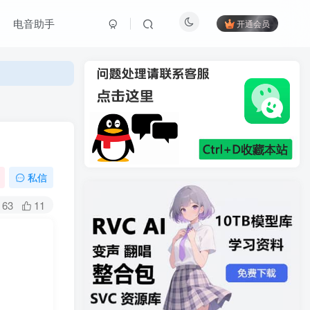
电音助手
开通会员
私信
63
11