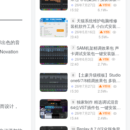
声卡调试好效果工程文件
26年7月27日
10
Y币
15:32
6.1W+
天猫系统维护电脑维修
6
装机软件工具 小白式安装
完全一键安装系统 电脑系统
26年5月16日
5
Y币
装机软件 一键重装系统
23:43
5.5W+
得出色的音
win7/win8/win10/win11/
SAM机架精调效果包 声
7
Novation
卡调试安装包一键安装版模
板 带插件预设效果文件
26年6月3日
8
Y币
22:40
2.7W+
【土豪升级模板】Studio
8
one6/7/8精调效果包 多轨道
效果模式可选 声卡调试好预
26年7月27日
15
Y币
设模板 带插件全套文件
15:30
2.5W+
独家制作 精选调试混音
9
乐而设计，
64位VST插件包 一键安装
600个效果器合集v2.0 WiN
26年7月27日
10
Y币
支持定制
15:44
2.4W+
Replay 8.7.0汉化版免登
10