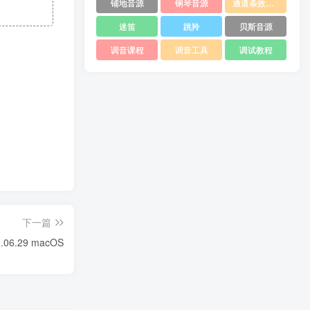
铺地音源
钢琴音源
通道条效果器
迷笛
跳羚
贝斯音源
调音课程
调音工具
调试教程
下一篇
3.06.29 macOS