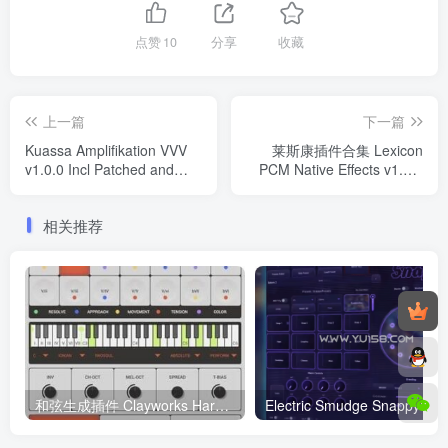
点赞
10
分享
收藏
上一篇
下一篇
Kuassa Amplifikation VVV
莱斯康插件合集 Lexicon
v1.0.0 Incl Patched and
PCM Native Effects v1.2.6
Keygen WIN
WIN
相关推荐
和弦生成插件 Clayworks Harmonimo v1.2.4 Incl. Keygen-MOCHA WiN
Electri