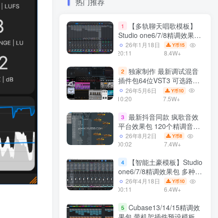
热门推荐
【多轨聊天唱歌模板】
1
Studio one6/7/8精调效果包
多种效果模式 声卡调试好直
26年1月18日
15
Y币
播预设模板
20:11
8.4W+
独家制作 最新调试混音
2
插件包64位VST3 可选路径
一键安装550个效果器合集
26年5月6日
10
Y币
v3.0 WiN 支持定制
10:20
7.5W+
最新抖音同款 疯歌音效
3
平台效果包 120个精调音效
包+软件自带170个音效
26年8月2日
8
Y币
+600个插件 带安装教程全
00:02
7.4W+
套
【智能土豪模板】Studio
4
one6/7/8精调效果包 多种效
果模式可选 声卡调试好预设
26年4月18日
10
Y币
带插件全套文件
00:11
6.4W+
Cubase13/14/15精调效
5
果包 带机架插件预设模板