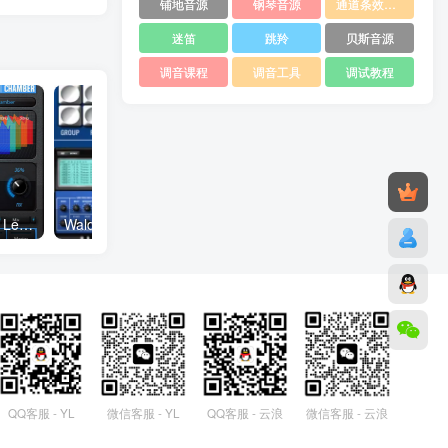
铺地音源
钢琴音源
通道条效果器
迷笛
跳羚
贝斯音源
调音课程
调音工具
调试教程
混响效果器 Harman Audio Lexicon LXP Native Reverb v1.2.2 WIN
Waldorf PPG Wave 3 V v2.0.0 WiN
QQ客服 - YL
微信客服 - YL
QQ客服 - 云浪
微信客服 - 云浪