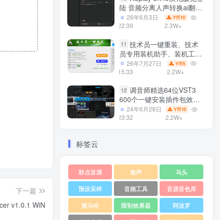
陆 音频分离人声转换ai翻唱
支持50系显卡 一键安装
26年6月3日
10
Y币
WiN
22:39
2.3W+
技术员一键重装、技术
11
员专用装机助手、装机工
具、电脑系统装机软件丶一
26年7月27日
5
Y币
键安装系统
15:33
2.2W+
Win7/win8/win10/WIN11
调音师精选64位VST3
12
600个一键安装插件包效果
器集合10G WiN
24年6月28日
10
Y币
23:32
2.2W+
标签云
鼓点音源
魅声
马头
预设采样
音频工具
音源音色库
下一篇
er v1.0.1 WiN
雅马哈
限制效果器
阿波罗