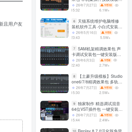
声卡调试好效果工程文件
26年7月27日
10
Y币
15:32
6.1W+
天猫系统维护电脑维修
6
创新且用户友
装机软件工具 小白式安装
完全一键安装系统 电脑系统
26年5月16日
5
Y币
装机软件 一键重装系统
23:43
5.5W+
win7/win8/win10/win11/
SAM机架精调效果包 声
7
卡调试安装包一键安装版模
板 带插件预设效果文件
26年6月3日
8
Y币
22:40
2.7W+
【土豪升级模板】Studio
8
one6/7/8精调效果包 多轨道
效果模式可选 声卡调试好预
26年7月27日
15
Y币
设模板 带插件全套文件
15:30
2.5W+
独家制作 精选调试混音
9
64位VST插件包 一键安装
600个效果器合集v2.0 WiN
26年7月27日
10
Y币
支持定制
15:44
2.4W+
Replay 8.7.0汉化版免登
10