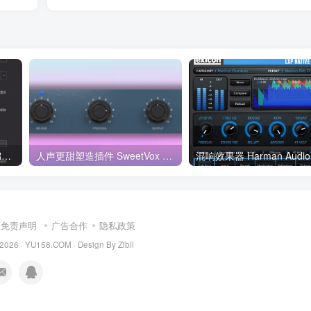
中继跳线 CrownSoft Audio Repeater Pro 1.6.0
人声更甜塑造插件 SweetVox 3.0 Win/Mac
免责声明
广告合作
隐私政策
 2026 ·
YU158.COM
·
Design By Zibll