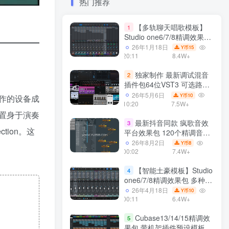
热门推荐
【多轨聊天唱歌模板】
1
Studio one6/7/8精调效果包
多种效果模式 声卡调试好直
26年1月18日
15
Y币
播预设模板
20:11
8.4W+
独家制作 最新调试混音
2
插件包64位VST3 可选路径
一键安装550个效果器合集
26年5月6日
10
Y币
作的设备成
v3.0 WiN 支持定制
10:20
7.5W+
置身于演奏
最新抖音同款 疯歌音效
3
tion。这
平台效果包 120个精调音效
包+软件自带170个音效
26年8月2日
8
Y币
+600个插件 带安装教程全
00:02
7.4W+
套
【智能土豪模板】Studio
4
one6/7/8精调效果包 多种效
果模式可选 声卡调试好预设
26年4月18日
10
Y币
带插件全套文件
00:11
6.4W+
Cubase13/14/15精调效
5
果包 带机架插件预设模板