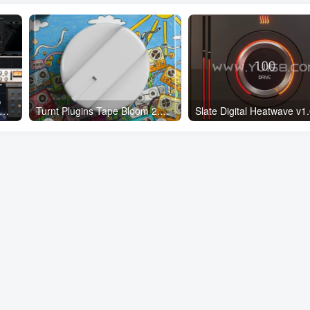
师精选64位VST3 600个一键安装插件包效果器集合10G WiN
Turnt Plugins Tape Bloom 2.01 WiN