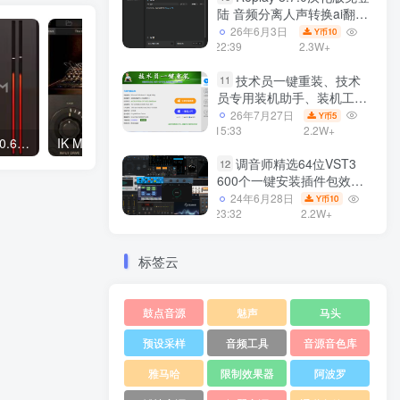
陆 音频分离人声转换ai翻唱
支持50系显卡 一键安装
26年6月3日
10
Y币
WiN
22:39
2.3W+
技术员一键重装、技术
11
员专用装机助手、装机工
具、电脑系统装机软件丶一
26年7月27日
5
Y币
键安装系统
15:33
2.2W+
Slate Digital Heatwave v1.0.6 ARM MacOS
IK Multimedia Lurssen Mastering Console 1.1.1 WIN/MAC
Win7/win8/win10/WIN11
调音师精选64位VST3
12
600个一键安装插件包效果
器集合10G WiN
24年6月28日
10
Y币
23:32
2.2W+
标签云
鼓点音源
魅声
马头
预设采样
音频工具
音源音色库
雅马哈
限制效果器
阿波罗