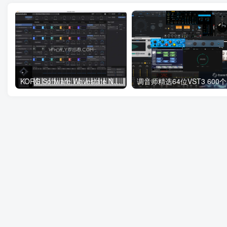
KORG Software Wavestate Native v1.4.6 MacOS
调音