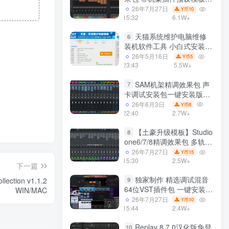
声卡调试好效果工程文件
26年7月27日
10
Y币
15:32
6.1W+
天猫系统维护电脑维修
6
装机软件工具 小白式安装
完全一键安装系统 电脑系统
26年5月16日
5
Y币
装机软件 一键重装系统
23:43
5.5W+
win7/win8/win10/win11/
SAM机架精调效果包 声
7
卡调试安装包一键安装版模
板 带插件预设效果文件
26年6月3日
8
Y币
22:40
2.7W+
【土豪升级模板】Studio
8
one6/7/8精调效果包 多轨道
效果模式可选 声卡调试好预
26年7月27日
15
Y币
设模板 带插件全套文件
15:30
2.5W+
下一篇
独家制作 精选调试混音
9
ction v1.1.2
64位VST插件包 一键安装
WIN/MAC
600个效果器合集v2.0 WiN
26年7月27日
10
Y币
支持定制
15:44
2.4W+
Replay 8.7.0汉化版免登
10