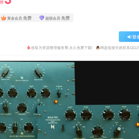
Y币
免费
免费
黄金会员
超级会员
登
收取为资源整理服务费,永久免费下载!
网盘链接失效联系QQ:293