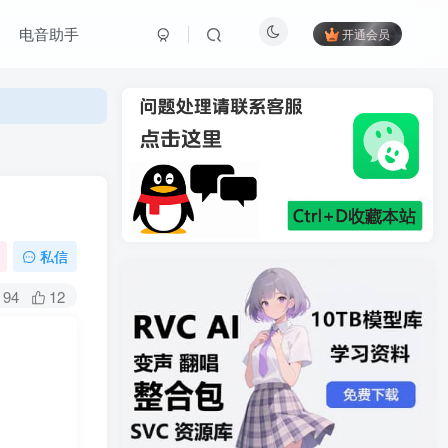
电音助手
开通会员
私信
94
12