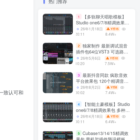
热门推荐
【多轨聊天唱歌模板】
1
Studio one6/7/8精调效果包
多种效果模式 声卡调试好直
26年1月18日
15
Y币
播预设模板
20:11
8.4W+
独家制作 最新调试混音
2
插件包64位VST3 可选路径
一键安装550个效果器合集
26年5月6日
10
Y币
v3.0 WiN 支持定制
10:20
7.5W+
最新抖音同款 疯歌音效
3
平台效果包 120个精调音效
包+软件自带170个音效
26年8月2日
8
Y币
的一致认可和
+600个插件 带安装教程全
00:02
7.4W+
套
【智能土豪模板】Studio
4
one6/7/8精调效果包 多种效
果模式可选 声卡调试好预设
26年4月18日
10
Y币
带插件全套文件
00:11
6.4W+
Cubase13/14/15精调效
5
果包 带机架插件预设模板