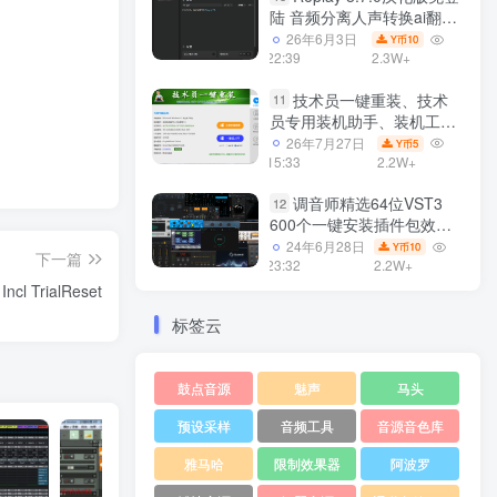
陆 音频分离人声转换ai翻唱
支持50系显卡 一键安装
26年6月3日
10
Y币
WiN
22:39
2.3W+
技术员一键重装、技术
11
员专用装机助手、装机工
具、电脑系统装机软件丶一
26年7月27日
5
Y币
键安装系统
15:33
2.2W+
Win7/win8/win10/WIN11
调音师精选64位VST3
12
600个一键安装插件包效果
器集合10G WiN
24年6月28日
10
Y币
下一篇
23:32
2.2W+
cl TrialReset
标签云
鼓点音源
魅声
马头
预设采样
音频工具
音源音色库
雅马哈
限制效果器
阿波罗