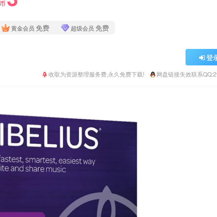
Y币
免费
免费
黄金会员
超级会员
登
收取为资源整理服务费,永久免费下载!
网盘链接失效联系QQ:293