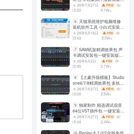
声卡调试好效果工程文件
26年7月27日
10
Y币
15:32
6.1W+
天猫系统维护电脑维修
6
装机软件工具 小白式安装
完全一键安装系统 电脑系统
26年5月16日
5
Y币
装机软件 一键重装系统
23:43
5.5W+
win7/win8/win10/win11/
SAM机架精调效果包 声
7
卡调试安装包一键安装版模
板 带插件预设效果文件
26年6月3日
8
Y币
22:40
2.7W+
【土豪升级模板】Studio
8
one6/7/8精调效果包 多轨道
效果模式可选 声卡调试好预
26年7月27日
15
Y币
设模板 带插件全套文件
15:30
2.5W+
独家制作 精选调试混音
9
64位VST插件包 一键安装
600个效果器合集v2.0 WiN
26年7月27日
10
Y币
支持定制
15:44
2.4W+
Replay 8.7.0汉化版免登
10