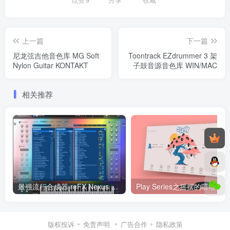
点赞
9
分享
收藏
上一篇
下一篇
尼龙弦吉他音色库 MG Soft
Toontrack EZdrummer 3 架
Nylon Guitar KONTAKT
子鼓音源音色库 WIN/MAC
相关推荐
最强流行合成器 reFX Nexus v4.5.13 WIN（更新Rev2修复版）
版权投诉
免责声明
广告合作
隐私政策