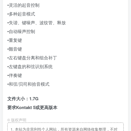
•灵活的起音控制
•多种起音模式
•失谐、键噪声、波纹管、释放
•自动噪声控制
•重复键
•颤音键
•左右键盘分离和组合补丁
•左键盘的和弦识别系统
•伴奏键
•和弦/贝司和拾音模式
文件大小：1.7G
要求Kontakt 5或更高版本
©
版权声明
1.
本站为非营利性个人网站，所有资源来自网络收集整理，不对