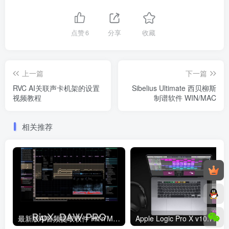
点赞
6
分享
收藏
上一篇
下一篇
RVC AI关联声卡机架的设置
Sibelius Ultimate 西贝柳斯
视频教程
制谱软件 WIN/MAC
相关推荐
最新版AI音频提取软件 Hit’n’Mix RipX DAW PRO v7.0.0 WIN（含安装教程）
Apple 