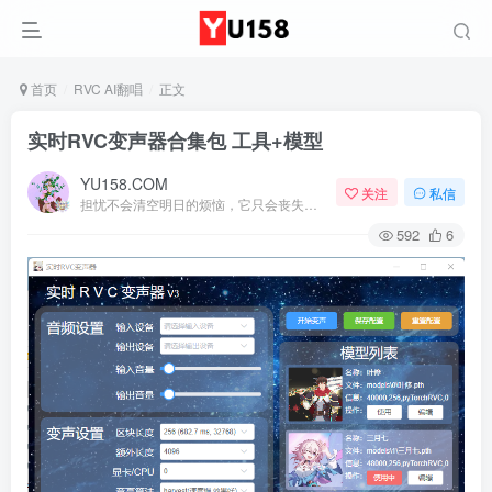
首页
RVC AI翻唱
正文
实时RVC变声器合集包 工具+模型
YU158.COM
关注
私信
担忧不会清空明日的烦恼，它只会丧失今日的勇气
592
6