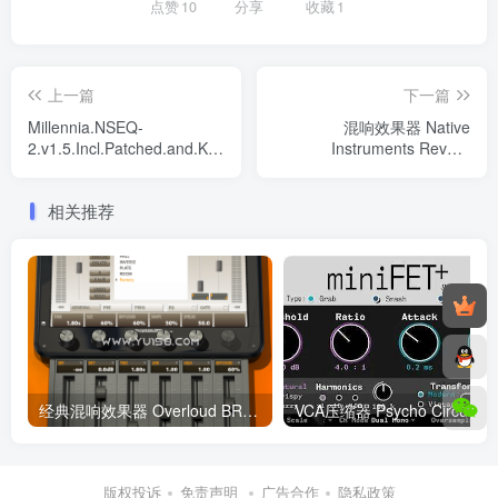
点赞
10
分享
收藏
1
上一篇
下一篇
Millennia.NSEQ-
混响效果器 Native
2.v1.5.Incl.Patched.and.Keygen-
Instruments Reverb
R2R WIN
Classics v1.4.0 WIN
相关推荐
经典混响效果器 Overloud BREVERB x32/x64位 WiN
VCA压缩器 Psycho
版权投诉
免责声明
广告合作
隐私政策