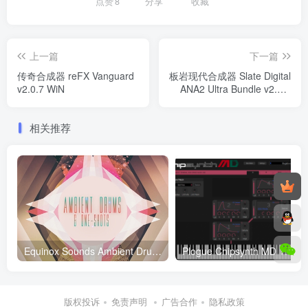
点赞
8
分享
收藏
上一篇
下一篇
传奇合成器 reFX Vanguard
板岩现代合成器 Slate Digital
v2.0.7 WiN
ANA2 Ultra Bundle v2.5.3
WIN
相关推荐
Equinox Sounds Ambient Drums One Shots 电子合成打击乐素材
Plog
版权投诉
免责声明
广告合作
隐私政策