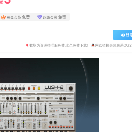
Y币
免费
免费
黄金会员
超级会员
登
收取为资源整理服务费,永久免费下载!
网盘链接失效联系QQ:293