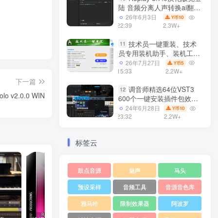
陆 音频分离人声转换ai翻唱
支持50系显卡 一键安装
26年6月3日
10
Y币
WiN
22:39
2.3W+
技术员一键重装、技术
11
员专用装机助手、装机工
具、电脑系统装机软件丶一
26年7月27日
5
Y币
键安装系统
15:33
2.2W+
Win7/win8/win10/WIN11
下一篇
调音师精选64位VST3
12
 v2.0.0 WIN
600个一键安装插件包效果
器集合10G WiN
24年6月28日
10
Y币
23:32
2.2W+
标签云
鼓点音源
魅声
马头
预设采样
音频工具
音源音色库
雅马哈
限制效果器
阿波罗