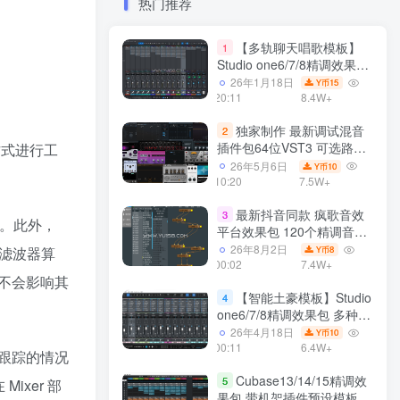
热门推荐
【多轨聊天唱歌模板】
1
Studio one6/7/8精调效果包
多种效果模式 声卡调试好直
26年1月18日
15
Y币
播预设模板
20:11
8.4W+
独家制作 最新调试混音
2
插件包64位VST3 可选路径
的方式进行工
一键安装550个效果器合集
26年5月6日
10
Y币
v3.0 WiN 支持定制
10:20
7.5W+
最新抖音同款 疯歌音效
3
音。此外，
平台效果包 120个精调音效
包+软件自带170个音效
26年8月2日
8
和滤波器算
Y币
+600个插件 带安装教程全
00:02
7.4W+
不会影响其
套
【智能土豪模板】Studio
4
one6/7/8精调效果包 多种效
果模式可选 声卡调试好预设
26年4月18日
10
Y币
带插件全套文件
00:11
6.4W+
跟踪的情况
Cubase13/14/15精调效
5
xer 部
果包 带机架插件预设模板