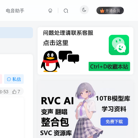
电音助手
开通会员
私信
53
7