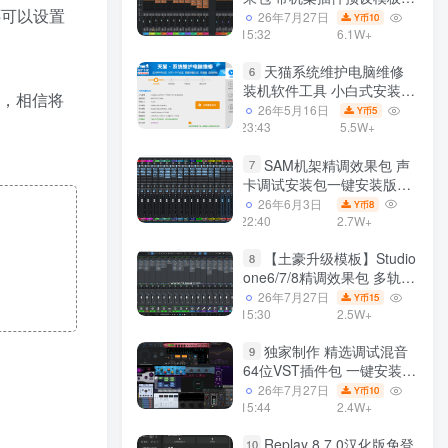
还可以设置
声卡调试好效果工程文件
26年7月27日
10
Y币
15:32
6.1W+
天猫系统维护电脑维修
6
装机软件工具 小白式安装
持，相信将
完全一键安装系统 电脑系统
26年5月16日
5
Y币
装机软件 一键重装系统
23:43
5.5W+
win7/win8/win10/win11/
SAM机架精调效果包 声
7
卡调试安装包一键安装版模
板 带插件预设效果文件
26年6月3日
8
Y币
22:40
2.7W+
【土豪升级模板】Studio
8
one6/7/8精调效果包 多轨道
效果模式可选 声卡调试好预
26年7月27日
15
Y币
设模板 带插件全套文件
15:30
2.5W+
独家制作 精选调试混音
9
64位VST插件包 一键安装
600个效果器合集v2.0 WiN
26年7月27日
10
Y币
支持定制
15:44
2.4W+
Replay 8.7.0汉化版免登
10