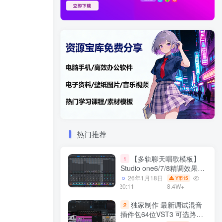
热门推荐
【多轨聊天唱歌模板】
1
Studio one6/7/8精调效果包
多种效果模式 声卡调试好直
26年1月18日
15
Y币
播预设模板
20:11
8.4W+
独家制作 最新调试混音
2
插件包64位VST3 可选路径