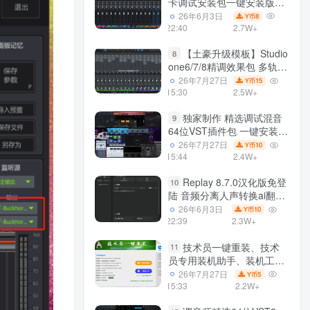
卡调试安装包一键安装版模
板 带插件预设效果文件
26年6月3日
8
Y币
22:40
2.7W+
【土豪升级模板】Studio
8
one6/7/8精调效果包 多轨道
效果模式可选 声卡调试好预
26年7月27日
15
Y币
设模板 带插件全套文件
15:30
2.5W+
独家制作 精选调试混音
9
64位VST插件包 一键安装
600个效果器合集v2.0 WiN
26年7月27日
10
Y币
支持定制
15:44
2.4W+
Replay 8.7.0汉化版免登
10
陆 音频分离人声转换ai翻唱
支持50系显卡 一键安装
26年6月3日
10
Y币
WiN
22:39
2.3W+
技术员一键重装、技术
11
员专用装机助手、装机工
具、电脑系统装机软件丶一
26年7月27日
5
Y币
键安装系统
15:33
2.2W+
Win7/win8/win10/WIN11