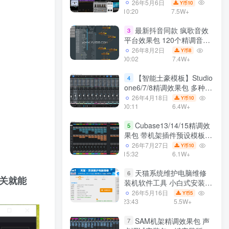
一键安装550个效果器合集
26年5月6日
10
Y币
v3.0 WiN 支持定制
10:20
7.5W+
最新抖音同款 疯歌音效
3
平台效果包 120个精调音效
包+软件自带170个音效
26年8月2日
8
Y币
+600个插件 带安装教程全
00:02
7.4W+
套
【智能土豪模板】Studio
4
one6/7/8精调效果包 多种效
果模式可选 声卡调试好预设
26年4月18日
10
Y币
带插件全套文件
00:11
6.4W+
Cubase13/14/15精调效
5
果包 带机架插件预设模板
声卡调试好效果工程文件
26年7月27日
10
Y币
15:32
6.1W+
天猫系统维护电脑维修
6
开关就能
装机软件工具 小白式安装
完全一键安装系统 电脑系统
26年5月16日
5
Y币
装机软件 一键重装系统
23:43
5.5W+
win7/win8/win10/win11/
SAM机架精调效果包 声
7