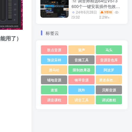
调音师精选64位VST3
12
600个一键安装插件包效果
器集合10G WiN
24年6月28日
10
Y币
23:32
2.2W+
标签云
经不能用了）
鼓点音源
魅声
马头
预设采样
音频工具
音源音色库
雅马哈
限制效果器
阿波罗
铺地音源
钢琴音源
通道条效果器
迷笛
跳羚
贝斯音源
调音课程
调音工具
调试教程